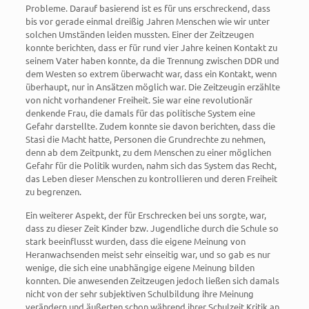
Probleme. Darauf basierend ist es für uns erschreckend, dass
bis vor gerade einmal dreißig Jahren Menschen wie wir unter
solchen Umständen leiden mussten. Einer der Zeitzeugen
konnte berichten, dass er für rund vier Jahre keinen Kontakt zu
seinem Vater haben konnte, da die Trennung zwischen DDR und
dem Westen so extrem überwacht war, dass ein Kontakt, wenn
überhaupt, nur in Ansätzen möglich war. Die Zeitzeugin erzählte
von nicht vorhandener Freiheit. Sie war eine revolutionär
denkende Frau, die damals für das politische System eine
Gefahr darstellte. Zudem konnte sie davon berichten, dass die
Stasi die Macht hatte, Personen die Grundrechte zu nehmen,
denn ab dem Zeitpunkt, zu dem Menschen zu einer möglichen
Gefahr für die Politik wurden, nahm sich das System das Recht,
das Leben dieser Menschen zu kontrollieren und deren Freiheit
zu begrenzen.
Ein weiterer Aspekt, der für Erschrecken bei uns sorgte, war,
dass zu dieser Zeit Kinder bzw. Jugendliche durch die Schule so
stark beeinflusst wurden, dass die eigene Meinung von
Heranwachsenden meist sehr einseitig war, und so gab es nur
wenige, die sich eine unabhängige eigene Meinung bilden
konnten. Die anwesenden Zeitzeugen jedoch ließen sich damals
nicht von der sehr subjektiven Schulbildung ihre Meinung
verändern und äußerten schon während ihrer Schulzeit Kritik an