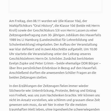
Am Freitag, den 08.11 wurden wir (die Klasse 10a), der
Wahlpflichtkurs “Oral History”, die Klasse 10d (beide mit Herrn
Kroll) sowie der Geschichtskurs S3I von Herrn Lassen zu einer
Zeitzeugenbefragung zum 30- jährigen Jubiläum des Mauerfalls
1989 ins LI Hamburg (Landesinstitut für Lehrerbildung und
Schulentwicklung) eingeladen. Der Aufbau der Veranstaltung
war klar definiert und in zwei Abschnitte aufgeteilt. Um 10.00
Uhr startete die Veranstaltung unter der Leitung unseres
Geschichtslehrers Herrn Dr. Schröder. Zunächst berichteten
Evelyn Zupke und Peter Grimm – beide ehemalige DDR Bürger –
über ihre persönlichen Erlebnisse in Bezug auf den Mauerfall.
Anschließend durften die anwesenden Schüler Fragen an die
beiden Zeitzeugen stellen.
In den Erzählungen der Zeitzeugen fielen immer wieder
Stichworte wie: Unterdrückung, Proteste, Betrug und Entzug
von Freiheit, was uns zum Nachdenken brachte. Wir können uns
nicht im Ansatz vorstellen, wie schlimm und grausam diese Zeit
gewesen sein muss, da wir hier in einer für die meisten
traumhaften Welt leben, ohne irgendwelche schwerwiegenden