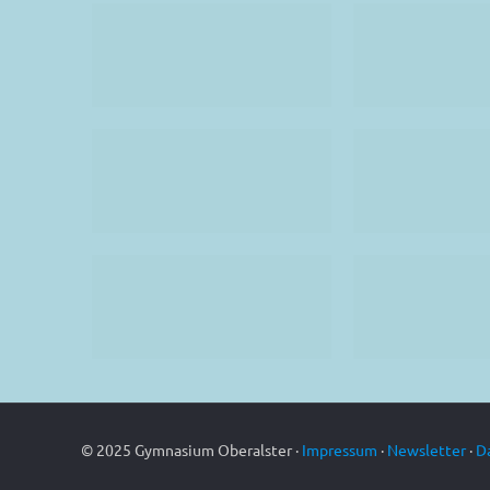
© 2025 Gymnasium Oberalster ·
Impressum
·
Newsletter
·
D