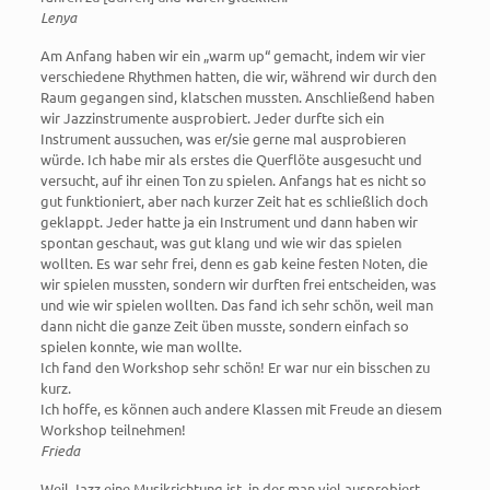
Lenya
Am Anfang haben wir ein „warm up“ gemacht, indem wir vier
verschiedene Rhythmen hatten, die wir, während wir durch den
Raum gegangen sind, klatschen mussten. Anschließend haben
wir Jazzinstrumente ausprobiert. Jeder durfte sich ein
Instrument aussuchen, was er/sie gerne mal ausprobieren
würde. Ich habe mir als erstes die Querflöte ausgesucht und
versucht, auf ihr einen Ton zu spielen. Anfangs hat es nicht so
gut funktioniert, aber nach kurzer Zeit hat es schließlich doch
geklappt. Jeder hatte ja ein Instrument und dann haben wir
spontan geschaut, was gut klang und wie wir das spielen
wollten. Es war sehr frei, denn es gab keine festen Noten, die
wir spielen mussten, sondern wir durften frei entscheiden, was
und wie wir spielen wollten. Das fand ich sehr schön, weil man
dann nicht die ganze Zeit üben musste, sondern einfach so
spielen konnte, wie man wollte.
Ich fand den Workshop sehr schön! Er war nur ein bisschen zu
kurz.
Ich hoffe, es können auch andere Klassen mit Freude an diesem
Workshop teilnehmen!
Frieda
Weil Jazz eine Musikrichtung ist, in der man viel ausprobiert,