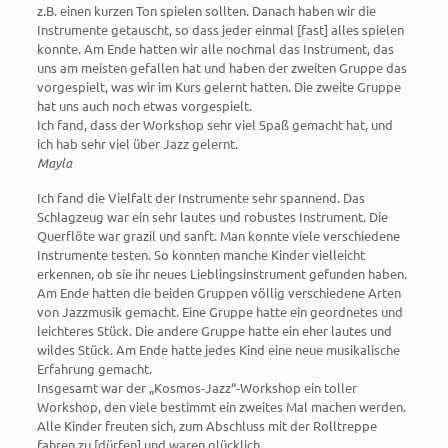
z.B. einen kurzen Ton spielen sollten. Danach haben wir die
Instrumente getauscht, so dass jeder einmal [fast] alles spielen
konnte. Am Ende hatten wir alle nochmal das Instrument, das
uns am meisten gefallen hat und haben der zweiten Gruppe das
vorgespielt, was wir im Kurs gelernt hatten. Die zweite Gruppe
hat uns auch noch etwas vorgespielt.
Ich fand, dass der Workshop sehr viel Spaß gemacht hat, und
ich hab sehr viel über Jazz gelernt.
Mayla
Ich fand die Vielfalt der Instrumente sehr spannend. Das
Schlagzeug war ein sehr lautes und robustes Instrument. Die
Querflöte war grazil und sanft. Man konnte viele verschiedene
Instrumente testen. So konnten manche Kinder vielleicht
erkennen, ob sie ihr neues Lieblingsinstrument gefunden haben.
Am Ende hatten die beiden Gruppen völlig verschiedene Arten
von Jazzmusik gemacht. Eine Gruppe hatte ein geordnetes und
leichteres Stück. Die andere Gruppe hatte ein eher lautes und
wildes Stück. Am Ende hatte jedes Kind eine neue musikalische
Erfahrung gemacht.
Insgesamt war der „Kosmos-Jazz“-Workshop ein toller
Workshop, den viele bestimmt ein zweites Mal machen werden.
Alle Kinder freuten sich, zum Abschluss mit der Rolltreppe
fahren zu [dürfen] und waren glücklich.