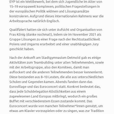
EYP ist ein Wettbewerb, bei dem sich Jugendliche im Alter von
15–19 europaweit komplexen, politischen Fragestellungen in
der europäischen Politik widmen und Lösungsansätze
konstruieren. Aufgrund dieses internationalen Rahmens war die
Arbeitssprache natürlich Englisch.
Qualifiziert hatten sie sich unter Aufsicht und Organisation von
Frau König (danke nochmal!), indem sie im November 2021 als
Gruppe Lösungen zu einer Frage nach der Rechtsstaatlichkeit
Polens und Ungarns erarbeitet und einer unabhängigen Jury
geschickt haben.
Nach der Ankunft am Stadtgymnasium Detmold gab es einige
Aktivitäten zum Teambuilding unter allen Teilnehmenden, sowie
mit der Arbeitsgruppe, also den Komitees, damit man
auflockert und die anderen Teilnehmenden besser kennenlernt.
Diese bestanden aus 8–­­­10 Leuten, die alle aus unterschiedlichen
Schulen und Gegenden kamen. Abends fanden dann das
Eurovillage und das Euroconcert statt. Konkret bedeutet das,
dass jede Schuldelegation Köstlichkeiten aus einem
zugewiesenen Land Europas mitbringt, wodurch ein großes
Buffet mit verschiedenstem Essen zustande kommt. Das
Euroconcert wurde von manchen Teilnehmer*innen genutzt, um
etwas am Klavier vorzuspielen oder zu singen, was zur Tradition