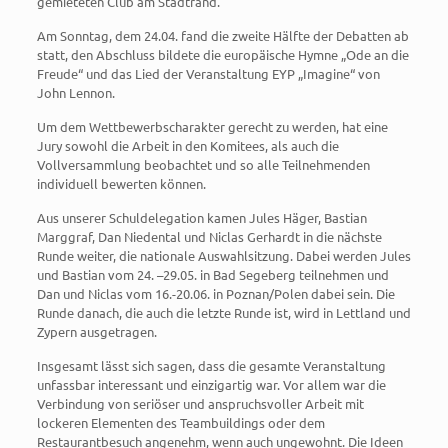
gemieteten Club am Stadtrand.
Am Sonntag, dem 24.04. fand die zweite Hälfte der Debatten ab
statt, den Abschluss bildete die europäische Hymne „Ode an die
Freude“ und das Lied der Veranstaltung EYP „Imagine“ von
John Lennon.
Um dem Wettbewerbscharakter gerecht zu werden, hat eine
Jury sowohl die Arbeit in den Komitees, als auch die
Vollversammlung beobachtet und so alle Teilnehmenden
individuell bewerten können.
Aus unserer Schuldelegation kamen Jules Häger, Bastian
Marggraf, Dan Niedental und Niclas Gerhardt in die nächste
Runde weiter, die nationale Auswahlsitzung. Dabei werden Jules
und Bastian vom 24. –29.05. in Bad Segeberg teilnehmen und
Dan und Niclas vom 16.-20.06. in Poznan/Polen dabei sein. Die
Runde danach, die auch die letzte Runde ist, wird in Lettland und
Zypern ausgetragen.
Insgesamt lässt sich sagen, dass die gesamte Veranstaltung
unfassbar interessant und einzigartig war. Vor allem war die
Verbindung von seriöser und anspruchsvoller Arbeit mit
lockeren Elementen des Teambuildings oder dem
Restaurantbesuch angenehm, wenn auch ungewohnt. Die Ideen