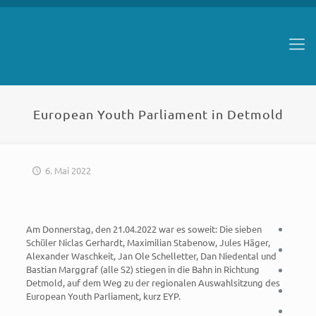
European Youth Parliament in Detmold
6. Mai 2022
Am Donnerstag, den 21.04.2022 war es soweit: Die sieben
Schüler Niclas Gerhardt, Maximilian Stabenow, Jules Häger,
Alexander Waschkeit, Jan Ole Schelletter, Dan Niedental und
Bastian Marggraf (alle S2) stiegen in die Bahn in Richtung
Detmold, auf dem Weg zu der regionalen Auswahlsitzung des
European Youth Parliament, kurz EYP.