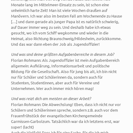
Monate lang im Mittelmeer-Einsatz zu sein, ist schon eine
unheimlich harte Zeit! Man ist viele Wochen draußen auf
Manövern. Ich war also im besten Fall am Wochenende zu Hause
[…] und dann gerade als junger Papa ist es natürlich schwierig,
auf Dauer immer weg zu sein. Und deshalb habe ich etwas
gesucht, wo ich vom Schiff wegkomme und wieder in die
Heimat, also Richtung Braunschweig/Hildesheim, zurückkomme.
Und das war dann eben der Job als Jugendoffizier!
Und was sind deine größten Aufgabenbereiche in diesem Job?
Florian Rohmann: Als Jugendoffizier ist mein Aufgabenbereich
allgemein: Aufklärung, Informationsarbeit und politische
Bildung für die Gesellschaft. Also für jung bis alt, ich bin nicht
nur für Schüler und Schülerinnen da, sondern auch für
Studenten, Studentinnen, aber auch für Vereine und
Unternehmen. Wer auch immer mich hören mag!
Und was reizt dich am meisten an dieser Arbeit?
Florian Rohmann: Die Abwechslung! Eben, dass ich nicht nur vor
Schülern und Schülerinnen spreche, sondern z.B. auch vor dem
Frauenfrühstück der evangelischen Kirchengemeinde
Garmissen-Garbolzum. Tatsächlich war da ich letztens erst, war
super! (lacht)
Auch die Vielfalt! Dass ich für eine Sache, für die ich mich