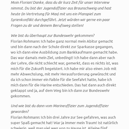
Moin Florian! Danke, dass du dir kurz Zeit für unser Interview
nimmst. Du bist der Jugendoffizier aus Braunschweig und hast
heute (in Vertretung für Max) mit uns ein Planspiel zum
Syrienkonflikt durchgeführt. Jetzt würden wir gerne ein paar
Fragen zu dir und deinem Berufsweg stellen!
Wie bist du überhaupt zur Bundeswehr gekommen?
Florian Rohmann: Ich habe ganz normal mein Abitur gemacht
und bin dann nach der Schule direkt zur Sparkasse gegangen,
wo ich dann eine Ausbildung zum Bankkaufmann gemacht habe.
Das war damals mein Ziel, unbedingt! Ich habe dann aber nach
der Lehre, die nicht schlecht war, gemerkt, dass es nichts ist, was
mich für die Zukunft begeistert. Ich habe mir also einen Job mit
mehr Abwechslung, mit mehr Herausforderung gewünscht und
da ich schon immer ein Faible für die Seefahrt hatte, habe ich
mich dann für die Marine entschieden. Das hat dann auch direkt
geklappt und ja, auf dem Weg bin ich dann zur Bundeswehr
gekommen.
Und wie bist du dann vom Marineoffizier zum Jugendoffizier
geworden?
Florian Rohmann: Ich bin drei Jahre zur See gefahren, was auch
super Spaß gemacht hat! War ja immer mein Traum! Ist natürlich
schwierig, weil man viel weg von zu Hause ist. Alleine fünf