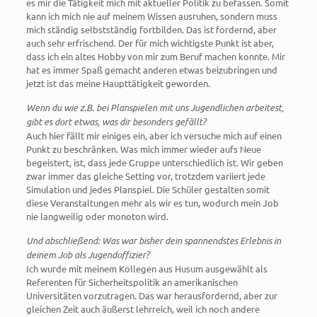
es mir die Tätigkeit mich mit aktueller Politik zu befassen. Somit
kann ich mich nie auf meinem Wissen ausruhen, sondern muss
mich ständig selbstständig fortbilden. Das ist fordernd, aber
auch sehr erfrischend. Der für mich wichtigste Punkt ist aber,
dass ich ein altes Hobby von mir zum Beruf machen konnte. Mir
hat es immer Spaß gemacht anderen etwas beizubringen und
jetzt ist das meine Haupttätigkeit geworden.
Wenn du wie z.B. bei Planspielen mit uns Jugendlichen arbeitest,
gibt es dort etwas, was dir besonders gefällt?
Auch hier fällt mir einiges ein, aber ich versuche mich auf einen
Punkt zu beschränken. Was mich immer wieder aufs Neue
begeistert, ist, dass jede Gruppe unterschiedlich ist. Wir geben
zwar immer das gleiche Setting vor, trotzdem variiert jede
Simulation und jedes Planspiel. Die Schüler gestalten somit
diese Veranstaltungen mehr als wir es tun, wodurch mein Job
nie langweilig oder monoton wird.
Und abschließend: Was war bisher dein spannendstes Erlebnis in
deinem Job als Jugendoffizier?
Ich wurde mit meinem Kollegen aus Husum ausgewählt als
Referenten für Sicherheitspolitik an amerikanischen
Universitäten vorzutragen. Das war herausfordernd, aber zur
gleichen Zeit auch äußerst lehrreich, weil ich noch andere