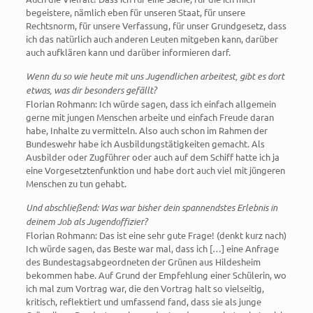
begeistere, nämlich eben für unseren Staat, für unsere
Rechtsnorm, für unsere Verfassung, für unser Grundgesetz, dass
ich das natürlich auch anderen Leuten mitgeben kann, darüber
auch aufklären kann und darüber informieren darf.
Wenn du so wie heute mit uns Jugendlichen arbeitest, gibt es dort
etwas, was dir besonders gefällt?
Florian Rohmann: Ich würde sagen, dass ich einfach allgemein
gerne mit jungen Menschen arbeite und einfach Freude daran
habe, Inhalte zu vermitteln. Also auch schon im Rahmen der
Bundeswehr habe ich Ausbildungstätigkeiten gemacht. Als
Ausbilder oder Zugführer oder auch auf dem Schiff hatte ich ja
eine Vorgesetztenfunktion und habe dort auch viel mit jüngeren
Menschen zu tun gehabt.
Und abschließend: Was war bisher dein spannendstes Erlebnis in
deinem Job als Jugendoffizier?
Florian Rohmann: Das ist eine sehr gute Frage! (denkt kurz nach)
Ich würde sagen, das Beste war mal, dass ich […] eine Anfrage
des Bundestagsabgeordneten der Grünen aus Hildesheim
bekommen habe. Auf Grund der Empfehlung einer Schülerin, wo
ich mal zum Vortrag war, die den Vortrag halt so vielseitig,
kritisch, reflektiert und umfassend fand, dass sie als junge