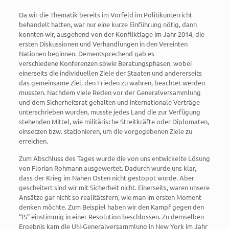
Da wir die Thematik bereits im Vorfeld im Politikunterricht
behandelt hatten, war nur eine kurze Einführung nötig, dann
konnten wir, ausgehend von der Konfliktlage im Jahr 2014, die
ersten Diskussionen und Verhandlungen in den Vereinten
Nationen beginnen. Dementsprechend gab es
verschiedene Konferenzen sowie Beratungsphasen, wobei
einerseits die individuellen Ziele der Staaten und andererseits
das gemeinsame Ziel, den Frieden zu wahren, beachtet werden
mussten. Nachdem viele Reden vor der Generalversammlung
und dem Sicherheitsrat gehalten und internationale Verträge
unterschrieben wurden, musste jedes Land die zur Verfügung
stehenden Mittel, wie militärische Streitkräfte oder Diplomaten,
einsetzen bzw. stationieren, um die vorgegebenen Ziele zu
erreichen.
Zum Abschluss des Tages wurde die von uns entwickelte Lösung
von Florian Rohmann ausgewertet. Dadurch wurde uns klar,
dass der Krieg im Nahen Osten nicht gestoppt wurde. Aber
gescheitert sind wir mit Sicherheit nicht. Einerseits, waren unsere
Ansätze gar nicht so realitätsfern, wie man im ersten Moment
denken möchte. Zum Beispiel haben wir den Kampf gegen den
“IS” einstimmig in einer Resolution beschlossen. Zu demselben
Ergebnis kam die UN-Generalversammlung in New York im Jahr