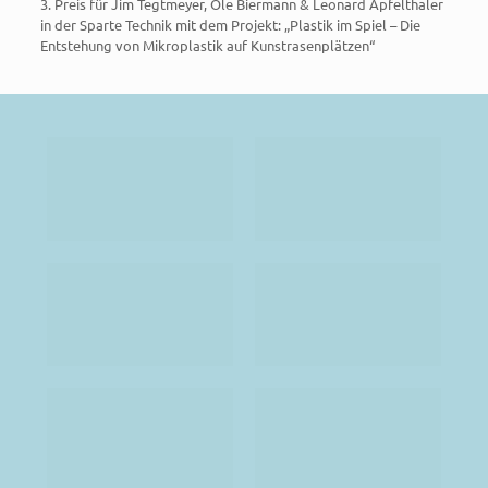
3. Preis für Jim Tegtmeyer, Ole Biermann & Leonard Apfelthaler
in der Sparte Technik mit dem Projekt: „Plastik im Spiel – Die
Entstehung von Mikroplastik auf Kunstrasenplätzen“