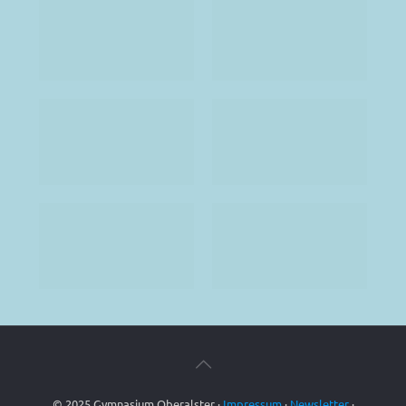
© 2025 Gymnasium Oberalster ·
Impressum
·
Newsletter
·