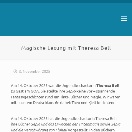
Magische Lesung mit Theresa Bell
3. November 2025
Am 14. Oktober 2025 war die Jugendbuchautorin
Theresa Bell
zu Gast am GOA. Sie stellte ihre
Sepia
-Reihe vor – spannende
Fantasygeschichten rund um Tinte, Bücher und Magie. Wir waren
mit unserem Deutschkurs 6e dabei: Theo und Kjell berichten:
Am 14. Oktober 2025 hat die Jugendbuchautorin Theresa Bell
ihre Bücher
Sepia und das Erwachen der Tintenmagie
sowie
Sepia
und die Verschwörung von Flohall
vorgestellt. In den Büchern