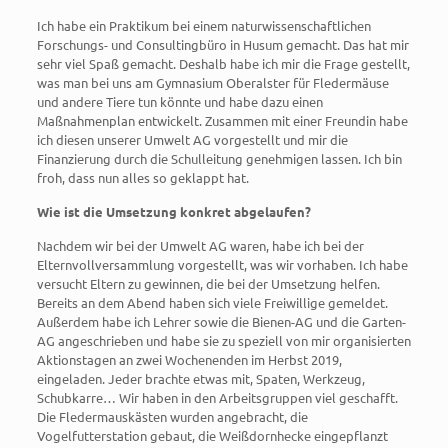
Ich habe ein Praktikum bei einem naturwissenschaftlichen
Forschungs- und Consultingbüro in Husum gemacht. Das hat mir
sehr viel Spaß gemacht. Deshalb habe ich mir die Frage gestellt,
was man bei uns am Gymnasium Oberalster für Fledermäuse
und andere Tiere tun könnte und habe dazu einen
Maßnahmenplan entwickelt. Zusammen mit einer Freundin habe
ich diesen unserer Umwelt AG vorgestellt und mir die
Finanzierung durch die Schulleitung genehmigen lassen. Ich bin
froh, dass nun alles so geklappt hat.
Wie ist die Umsetzung konkret abgelaufen?
Nachdem wir bei der Umwelt AG waren, habe ich bei der
Elternvollversammlung vorgestellt, was wir vorhaben. Ich habe
versucht Eltern zu gewinnen, die bei der Umsetzung helfen.
Bereits an dem Abend haben sich viele Freiwillige gemeldet.
Außerdem habe ich Lehrer sowie die Bienen-AG und die Garten-
AG angeschrieben und habe sie zu speziell von mir organisierten
Aktionstagen an zwei Wochenenden im Herbst 2019,
eingeladen. Jeder brachte etwas mit, Spaten, Werkzeug,
Schubkarre… Wir haben in den Arbeitsgruppen viel geschafft.
Die Fledermauskästen wurden angebracht, die
Vogelfutterstation gebaut, die Weißdornhecke eingepflanzt