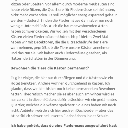
Ritzen oder Spalten. Vor allem durch moderne Neubauten sind
heute viele Ritzen, die Quartiere für Fledermäuse sein könnten,
nicht mehr vorhanden. Es soll möglichst energiesparend gebaut
werden – dadurch finden die Fledermäuse dann aber nur noch
wenige Unterschlüpfe. Auch die baumbewohnenden Arten
haben Schwierigkeiten. Wir wollen mit den verschiedenen
Kästen vielen Fledermäusen Unterschlupf bieten. Zwei Mal
haben wir mit Detektoren, die die Ultraschallrufe der Tiere
wahrnehmen, geprüft, ob die Tiere unsere Kästen annehmen –
und das tun sie! Wir haben auch Fledermäuse gesehen, als
flatternde Schatten in der Dämmerung.
Bewohnen die Tiere die Kästen permanent?
Es gibt einige, die hier nur durchfliegen und die Kästen wie ein
Hotel benutzen. Andere wohnen durchgehend in Kästen. Ich
glaube, dass wir hier bisher noch keine permanenten Bewohner
hatten. Theoretisch machen sie es aber auch. Im Winter wird es
nur zu kalt in diesen Kästen, dafür bräuchten wir ein gedämmtes
Quartier, welches die Wärme speichert. So eines haben wir noch
nicht. Anbieten würde sich hier auch ein Dachboden – aber das
ist natürlich schwer bei unseren Flachdächern in der Schule.
Ich habe gehört, dass du eine Fledermaus ausgewildert hast