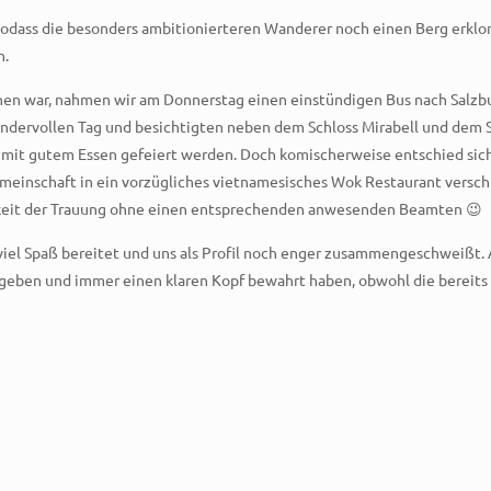
, sodass die besonders ambitionierteren Wanderer noch einen Berg e
n.
chen war, nahmen wir am Donnerstag einen einstündigen Bus nach Salzbur
undervollen Tag und besichtigten neben dem Schloss Mirabell und dem
 mit gutem Essen gefeiert werden. Doch komischerweise entschied sich
emeinschaft in ein vorzügliches vietnamesisches Wok Restaurant verschl
tigkeit der Trauung ohne einen entsprechenden anwesenden Beamten 😉
 viel Spaß bereitet und uns als Profil noch enger zusammengeschweißt
egeben und immer einen klaren Kopf bewahrt haben, obwohl die bereits 