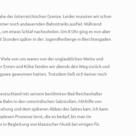
he der österreichischen Grenze. Leider mussten wir schon
s immer noch andauernden Bahnstreiks ausfiel. Während
, um etwas Schlaf nachzuholen. Um 8 Uhr ging es nun aber
e 16 Stunden später in der Jugendherberge in Berchtesgaden
Viele von uns waren von der unglaublichen Weite und
ger Enten und Kühe fanden wir abends den Weg zurück und
igssee gewonnen hatten. Trotzdem ließ sich keiner noch
 Deutschland mit seinem berühmten Bad Reichenhaller
 Bahn in den unterirdischen Salzstollen. Mithilfe von
tehung und dem späteren Abbau des Salzes kam. Ich kann
plexen Prozesse lernt, die es bedarf, bis man im
 in Begleitung von klassischer Musik bei einigen für