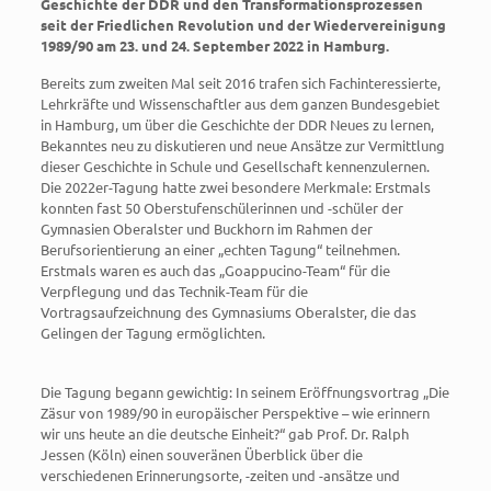
Geschichte der DDR und den Transformationsprozessen
seit der Friedlichen Revolution und der Wiedervereinigung
1989/90 am 23. und 24. September 2022 in Hamburg.
Bereits zum zweiten Mal seit 2016 trafen sich Fachinteressierte,
Lehrkräfte und Wissenschaftler aus dem ganzen Bundesgebiet
in Hamburg, um über die Geschichte der DDR Neues zu lernen,
Bekanntes neu zu diskutieren und neue Ansätze zur Vermittlung
dieser Geschichte in Schule und Gesellschaft kennenzulernen.
Die 2022er-Tagung hatte zwei besondere Merkmale: Erstmals
konnten fast 50 Oberstufenschülerinnen und -schüler der
Gymnasien Oberalster und Buckhorn im Rahmen der
Berufsorientierung an einer „echten Tagung“ teilnehmen.
Erstmals waren es auch das „Goappucino-Team“ für die
Verpflegung und das Technik-Team für die
Vortragsaufzeichnung des Gymnasiums Oberalster, die das
Gelingen der Tagung ermöglichten.
Die Tagung begann gewichtig: In seinem Eröffnungsvortrag „Die
Zäsur von 1989/90 in europäischer Perspektive – wie erinnern
wir uns heute an die deutsche Einheit?“ gab Prof. Dr. Ralph
Jessen (Köln) einen souveränen Überblick über die
verschiedenen Erinnerungsorte, -zeiten und -ansätze und