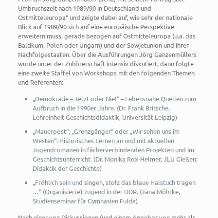
Umbruchszeit nach 1989/90 in Deutschland und
Ostmitteleuropa“ und zeigte dabei auf, wie sehr der nationale
Blick auf 1989/90 sich auf eine europäische Perspektive
erweitern muss, gerade bezogen auf Ostmitteleuropa (u.a. das
Baltikum, Polen oder Ungarn) und der Sowjetunion und ihrer
Nachfolgestaaten. Über die Ausführungen Jörg Ganzenmüllers
wurde unter der Zuhörerschaft intensiv diskutiert, dann folgte
eine zweite Staffel von Workshops mit den folgenden Themen
und Referenten:
„Demokratie – Jetzt oder Nie!“ – Lebensnahe Quellen zum
Aufbruch in die 1990er Jahre. (Dr. Frank Britsche,
Lehreinheit Geschichtsdidaktik, Universität Leipzig)
„Mauerpost“, „Grenzgänger“ oder „Wir sehen uns im
Westen“: Historisches Lernen an und mit aktuellen
Jugendromanen in fächerverbindenden Projekten und im
Geschichtsunterricht. (Dr. Monika Rox-Helmer, JLU Gießen;
Didaktik der Geschichte)
„Fröhlich sein und singen, stolz das blaue Halstuch tragen
…“ (Organisierte) Jugend in der DDR. (Jana Möhrke,
Studienseminar für Gymnasien Fulda)
Nach einer von Diskussionen (und einem Angebot von mehr als