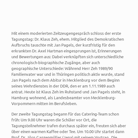
Mit einem moderierten Zeitzeugengespräch schloss der erste
Tagungstag: Dr. Klaus Zeh, ehem. Mitglied des Demokratischen
Aufbruchs tauschte mit Jan Pagels, der kurzfristig für den
erkrankten Dr. Axel Hartman eingesprungen ist, Erinnerungen
und Bewertungen aus: Dabei verknüpften sich unterschiedliche
chronologisch-biographische Zugänge, aber auch
geographische Unterschiede: Während Herr Zeh 1989/90
Familienvater war und in Thüringen politisch aktiv wurde, stand
Jan Pagels nach dem Abitur in Mecklenburg vor dem Beginn
seines Wehrdienstes in der DDR, den er am 1.11.1989 auch
antrat. Heute ist Klaus Zeh im Ruhstand und Jan Pagels steht, in
Hamburg wohnend, als Landesbeamter von Mecklenburg-
Vorpommern mitten im Berufsleben.
Der zweite Tagungstag begann für das Catering-Team schon
früh: Um 9.00 Uhr waren die Schüler vor Ort, die
Tagungsteilnehmer trafen durchaus später ein, freuten sich aber
über einen warmen Kaffee oder Tee. Um 10.00 Uhr startet dann
Prof. Dr. Jörg Ganzenmüller (Jena) mit seinem Vortrag „Die