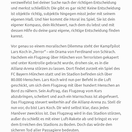
verzweifelst bei deiner Suche nach der richtigen Entscheidung
und merkst schließlich: Die gibt es gar nicht! Keine Entscheidung
ist objektiv richtig, subjektiv hingegen misst jeder mit seinem
eigenen Maß. Und hier kommt die Moral ins Spiel. Sie ist dein
eigener Kompass, dein Richtwert, nach dem du lebst und mit
dessen Hilfe du deine ganz eigene, richtige Entscheidung finden
kannst.
Vor genau so einem moralischen Dilemma steht der Kampfpilot
Lars Koch in „Terror“ – ein Drama von Ferdinand von Schirach.
Nachdem ein Flugzeug über München von Terroristen gekapert
und unter Kontrolle gebracht wurde, drohen sie, es in die
Allianz-Arena stürzen zu lassen. Dort findet zurzeit ein Spiel des
FC Bayern München statt und im Stadion befinden sich über
80.000 Menschen. Lars Koch wird nun per Befehl in die Luft
geschickt, um sich dem Flugzeug mit über hundert Menschen an
Bord zu nähern. Sein Auftrag, das Flugzeug vom Kurs
abzubringen, scheitert und auch ein Warnschuss ist abgefeuert.
Das Flugzeug steuert weiterhin auf die Allianz-Arena zu. Stell dir
nun vor, du bist Lars Koch. Dir wird selbst klar, dass jedes
Manöver zwecklos ist. Das Flugzeug wird in das Stadion stürzen,
außer du schießt es mit einer Luft-Rakete ab und bringst es vor
dem Erreichen des Stadions zu Boden. Doch das würde den
sicheren Tod aller Passagiere bedeuten.