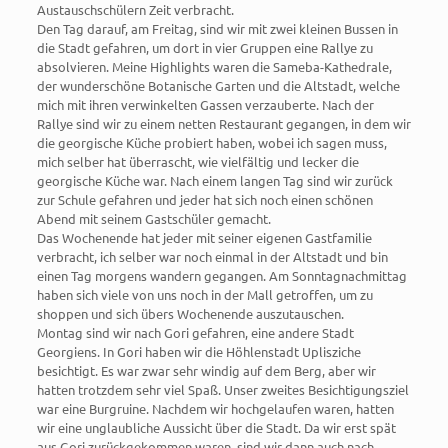
Austauschschülern Zeit verbracht.
Den Tag darauf, am Freitag, sind wir mit zwei kleinen Bussen in
die Stadt gefahren, um dort in vier Gruppen eine Rallye zu
absolvieren. Meine Highlights waren die Sameba-Kathedrale,
der wunderschöne Botanische Garten und die Altstadt, welche
mich mit ihren verwinkelten Gassen verzauberte. Nach der
Rallye sind wir zu einem netten Restaurant gegangen, in dem wir
die georgische Küche probiert haben, wobei ich sagen muss,
mich selber hat überrascht, wie vielfältig und lecker die
georgische Küche war. Nach einem langen Tag sind wir zurück
zur Schule gefahren und jeder hat sich noch einen schönen
Abend mit seinem Gastschüler gemacht.
Das Wochenende hat jeder mit seiner eigenen Gastfamilie
verbracht, ich selber war noch einmal in der Altstadt und bin
einen Tag morgens wandern gegangen. Am Sonntagnachmittag
haben sich viele von uns noch in der Mall getroffen, um zu
shoppen und sich übers Wochenende auszutauschen.
Montag sind wir nach Gori gefahren, eine andere Stadt
Georgiens. In Gori haben wir die Höhlenstadt Uplisziche
besichtigt. Es war zwar sehr windig auf dem Berg, aber wir
hatten trotzdem sehr viel Spaß. Unser zweites Besichtigungsziel
war eine Burgruine. Nachdem wir hochgelaufen waren, hatten
wir eine unglaubliche Aussicht über die Stadt. Da wir erst spät
aus Gori zurückgekommen waren, sind wir dann auch nach