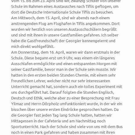
Vom 15. bis zum 23. April sind wir, zwanzig Schüler von unserer
Schule im Rahmen eines Austausches nach Tiflis geflogen, um
dort die Deutsche Internationale Schule Tiflis zu besuchen.
Am Mittwoch, dem 15. April, sind wir abends nach einem
anstrengenden Flug am Flughafen in Tiflis angekommen. Dort
wurden wir herzlich von unseren Austauschschülern begrüßt
und sind mit ihnen in unsere Gastfamilien gefahren. Ich selber
habe die Gastfreundschaft der Georgier kennengelernt und
mich direkt wohlgefühlt.
Am Donnerstag, dem 16. April, waren wir dann erstmals in der
Schule. Diese begann erst um 9 Uhr, was einem ein längeres
Ausschlafen ermöglichte und einen entspannten Morgen mit
seiner Gastfamilie, bevor man in der Schule sein musste. Wir
hatten in den ersten beiden Stunden Chemie, mit einem sehr
freundlichen Lehrer, welcher nicht nur sehr interessanten
Unterricht gemacht hat, sondern auch ein tolles Experiment mit
uns durchgeführt hat. Darauf folgten die Stunden Englisch,
Deutsch und Ethik, welche aber zu einer Besprechung mit Frau
Yilmaz und Herrn Dörpholz umfunktioniert wurde, in der wir ein
bisschen über unsere ersten Eindrücke gesprochen hatten. Da
die Georgier fast jeden Tag lang Schule hatten, hatten wir
Mittagessen in der Cafeteria und am Nachmittag noch
Sportunterricht. Nach der Schule sind viele von uns mit dem Bus
noch in einen Park gefahren und haben zusammen mit ihren