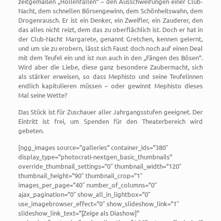
zeitgemäßen „Höllenfallen“ – den Ausschweifungen einer Club-
Nacht, dem schnellen Börsengewinn, dem Schönheitswahn, dem
Drogenrausch. Er ist ein Denker, ein Zweifler, ein Zauderer, den
das alles nicht reizt, dem das zu oberflächlich ist. Doch er hat in
der Club-Nacht Margarete, genannt Gretchen, kennen gelernt,
und um sie zu erobern, lässt sich Faust doch noch auf einen Deal
mit dem Teufel ein und ist nun auch in den „Fängen des Bösen“.
Wird aber die Liebe, diese ganz besondere Zaubermacht, sich
als stärker erweisen, so dass Mephisto und seine Teufelinnen
endlich kapitulieren müssen – oder gewinnt Mephisto dieses
Mal seine Wette?
Das Stück ist für Zuschauer aller Jahrgangsstufen geeignet. Der
Eintritt ist frei, um Spenden für den Theaterbereich wird
gebeten.
[ngg_images source=”galleries” container_ids=”380″
display_type=”photocrati-nextgen_basic_thumbnails”
override_thumbnail_settings=”0″ thumbnail_width=”120″
thumbnail_height=”90″ thumbnail_crop=”1″
images_per_page=”40″ number_of_columns=”0″
ajax_pagination=”0″ show_all_in_lightbox=”0″
use_imagebrowser_effect=”0″ show_slideshow_link=”1″
slideshow_link_text=”[Zeige als Diashow]”