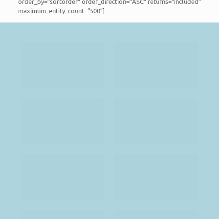
order_by=”sortorder” order_direction=”ASC” returns=”included”
maximum_entity_count=”500″]