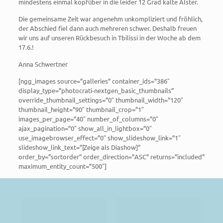
mindestens einmal kopfüber in die leider 12 Grad kalte Alster.
Die gemeinsame Zeit war angenehm unkompliziert und fröhlich,
der Abschied fiel dann auch mehreren schwer. Deshalb freuen
wir uns auf unseren Rückbesuch in Tbilissi in der Woche ab dem
17.6.!
Anna Schwertner
[ngg_images source=”galleries” container_ids=”386″
display_type=”photocrati-nextgen_basic_thumbnails”
override_thumbnail_settings=”0″ thumbnail_width=”120″
thumbnail_height=”90″ thumbnail_crop=”1″
images_per_page=”40″ number_of_columns=”0″
ajax_pagination=”0″ show_all_in_lightbox=”0″
use_imagebrowser_effect=”0″ show_slideshow_link=”1″
slideshow_link_text=”[Zeige als Diashow]”
order_by=”sortorder” order_direction=”ASC” returns=”included”
maximum_entity_count=”500″]