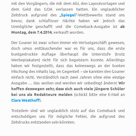
mit den Vorgängern, die mit dem Abi, den Layoutvorlagen und
dem Geld das GOA verlassen hatten. Ein unglaublicher
Zeitdruck aufgrund des „
Spiegel
“-Wettbewerbs stand uns
bevor, dank schlafloser Nächte haben wir jedoch das
Unmögliche geschafft und die Comeback-Ausgabe ist
ab
Montag, dem 7.4.2014
, verkauft worden.
Der Goaner ist zwar schon immer ein Verlustgeschäft gewesen,
doch umso enttäuschender war es für uns, dass die erste
buntgedruckte Auflage überhaupt die Unterstufe (trotz
Werbeplakaten) nicht für sich begeistern konnte. Allerdings
haben wir festgestellt, dass das keineswegs an der bunten
Mischung des Inhalts lag, im Gegenteil – sie kannten den Goaner
einfach nicht. Verständlich nach zwei Jahren ohne eine einzige
Ausgabe … das wollen und werden wir unbedingt ändern!
Wir
hoffen deswegen sehr, dass sich auch viele jüngere Schüler
bei uns als Redakteure melden
(schickt bitte eine E-Mail an
Clara Westhoff
).
Trotzdem sind wir unglaublich stolz auf das Comeback und
entschuldigen uns für mögliche Fehler, die aufgrund des
Zeitdrucks entstanden sein könnten.