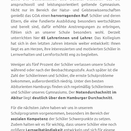
anspruchsvoll und leistungsorientiert geltende Gymnasium.
Nicht nur im Bereich der Natur- und Geisteswissenschaften
genießt das GOA einen
hervorragenden Ruf
. Schüler und deren
Eltern, die eine fundierte Ausbildung besonders wertschätzen
und bereit sind, dafür erhöhte Anstrengungen zu erbringen,
fühlen sich an unserer Schule besonders wohl. Derzeit
unterrichten hier
65 Lehrerinnen und Lehrer
. Das Kollegium
hat sich in den letzten Jahren intensiv weiter entwickelt: Ihnen
liegt es am Herzen, ihre interessierten und motivierten Schüler in
Lernverhalten und Lernfortschritt eng zu begleiten.
Weniger als fünf Prozent der Schüler verlassen unsere Schule
während oder nach der Beobachtungsstufe. Auch später ist die
Zahl der Schülerinnen und Schüler, die ernste Schulprobleme
bekommen, außerordentlich niedrig. Unter den besten
Abiturienten Hamburgs finden sich regelmäßig Schülerinnen
und Schüler unseres Gymnasiums. Der
Notendurchschnitt im
Abitur
liegt
deutlich über dem Hamburger Durchschnitt
.
Für die nächsten Jahre haben wir uns in unserem
Schulprogramm vorgenommen, besonders im Bereich der
sozialen Kompetenz
der Schüler Schwerpunkte zu setzen.
Zudem halten wir es für wichtig, dass unsere Schüler eine noch
größere
Lernselbständigkeit
entwickeln und sich für eigene