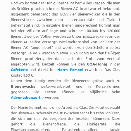
Und wo kommt der Honig überhaupt her? Alles Fragen, die man
als Schüler praxisnah in der Bienen-AG beantwortet bekommt.
Insgesamt beherbergt das GOA vier Bienenvölker die in den
Bienenstöcke zwischen dem Lehrerparkplatz und Trakt I
beheimatet sind. In einzelne Bienen umgerechnet kommt man
bei vier Völkern auf sage und schreibe 100.000 bis 120.000
Bienen. Zwei der Völker werden zu Unterrichtszwecken von der
Bienen-AG selbst versorgt, zwei weitere sind von Schülern der
Bienen-AG “angemietet” und werden von den Schülern selbst
versorgt. Je Volk werden in etwa 30kg Honig von den fleißigen
Bienen produziert, der dann nach der Ernte zum Verkauf
angeboten wird. Derzeit können Sie den
GOA-Honig
in der
Cafeteria
und direkt bei
Herrn Pampel
erwerben. Das Glas
kostet 4,50 €.
Neben dem Honig werden die Bienenerzeugnisse auch zu
Bienenwachs
weiterverarbeitet und in Kerzenformen
gegossen. Die Kerzen können Sie alljährlich beim
Adventskonzert
erwerben.
Der Honig kommt nicht ohne Arbeit ins Glas. Die Mitgliederzahl
der Bienen-AG schwankt meist zwischen sechs bis zehn Schülern,
die sich um das Wohlergehen der Insekten kümmern. Dazu
gehört die Bienenpflege, die Honigernte, die
Einwinterungsarbeiten, Parasitenbehandlung sowie