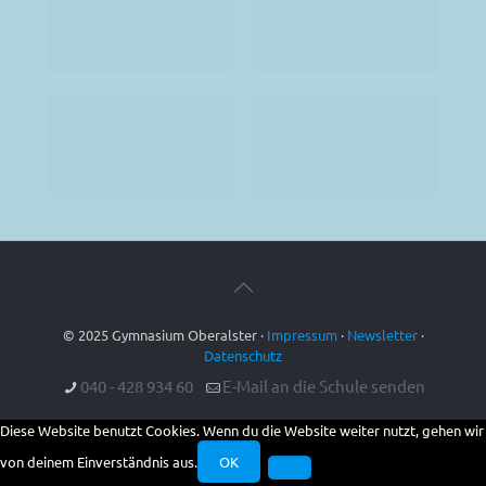
© 2025 Gymnasium Oberalster ·
Impressum
·
Newsletter
·
Datenschutz
040 - 428 934 60
E-Mail an die Schule senden
Diese Website benutzt Cookies. Wenn du die Website weiter nutzt, gehen wir
von deinem Einverständnis aus.
OK