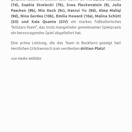
(7d), Sophie Strelecki (7b), Svea Fleckenstein (9), Julia
Paschen (9b), Mia Koch (9c), Hanrui Yu (9d), Alma Maliqi
(9d), Nina Gerdes (10b), Emilia Howard (10a), Malina Schütt
(SII) und Kala Quante (SIV)
ein starkes fußballerisches
“Allstars-Team”, das trotz mangelnder gemeinsamer Spielpraxis
ein hervorragendes Spiel abgeliefert hat.
Eine prima Leistung, die das Team in Buckhorn gezeigt hat!
Herzlichen Glückwunsch zum verdienten
dritten Platz!
von Heike Wöhlke