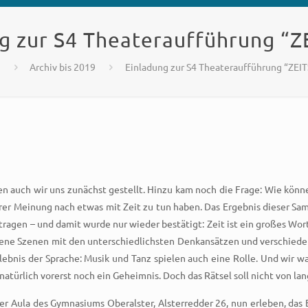
g zur S4 Theateraufführung “Z
e
Archiv bis 2019
Einladung zur S4 Theateraufführung “ZEIT
ben auch wir uns zunächst gestellt. Hinzu kam noch die Frage: Wie könn
rer Meinung nach etwas mit Zeit zu tun haben. Das Ergebnis dieser Samm
en – und damit wurde nur wieder bestätigt: Zeit ist ein großes Wort.
bene Szenen mit den unterschiedlichsten Denkansätzen und verschiedens
lebnis der Sprache: Musik und Tanz spielen auch eine Rolle. Und wir w
atürlich vorerst noch ein Geheimnis. Doch das Rätsel soll nicht von lan
er Aula des Gymnasiums Oberalster, Alsterredder 26, nun erleben, das 