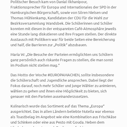
Politischer Besuch kam von Danial Ilkhanipour,
Fraktionssprecher für Europa und Internationales der SPD in der
Hamburgi­schen Bürgerschaft, sowie von Sören Nielsen und
Thomas Mühlenkamp, Kandidaten der CDU für die Wahl zur
Bezirks­versammlung Wandsbek. Die Schülerinnen und Schüler
konnten mit diesen in der entspannten Café-Atmosphäre jeweils
eine Stunde lang diskutieren und ihre Fragen stellen. Der direkte
Austausch mit Politikern war für beide Seiten eine Bereicherung
und half, die Barrieren zur „Politik“ abzubauen.
Maria W: „Die Besuche der Parteien ermöglichten uns Schülern
ganz persönlich auch riskante Fragen zu stellen, die man sonst
im Podium nicht stellen mag.“
Das Motto der Woche #EUROPAMACHEN, sollte insbesondere
die Schülerschaft und Jugendliche ansprechen. Dabei liegt der
Fokus darauf, noch mehr Schüler und junge Wähler zu animieren,
wählen zu gehen und ihnen eine Möglichkeit zu bieten, sich
genauer mit den Parteien auseinanderzusetzen.
Kulinarisch wurde das Sortiment auf das Thema „Europa“
ausgerichtet. Das in allen Ländern beliebte Nutella war ebenso
als Toastbelag im Angebot wie eine Kombination aus Frischkäse
und Schinken oder eine aus Pesto mit Gouda. Neben dem