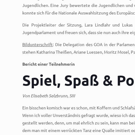
Jugendlichen. Eine Jury bewertete die Jugendlichen und 
konnte sich für die Nationale Auswahlsitzung des Europäisch
Die Projektleiter der Sitzung, Lara Lindlahr und Luka
Jugendparlament und freuen sich, dass sie nun auch ihre ei
Bildunterschrift
: Die Delegation des GOA in der Parlamenta
stehen Katharina Theißen, Ariane Luessen, Moritz Mosel, Pas
Bericht einer Teilnehmerin
Spiel, Spaß & Po
Von Elisabeth Salzbrunn, SIII
Ein bisschen komisch war es schon, mit Koffern und Schlafsä
Wenn ich voller Unverständnis gefragt wurde, wieso ich das
gestellt werden, denn, um mal ehrlich zu sein, kann man be
dem man mit einem verrückten Tanz eine Qualle imitiert ode