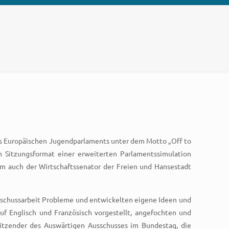
es Europäischen Jugendparlaments unter dem Motto „Off to
 Sitzungsformat einer erweiterten Parlamentssimulation
m auch der Wirtschaftssenator der Freien und Hansestadt
sschussarbeit Probleme und entwickelten eigene Ideen und
f Englisch und Französisch vorgestellt, angefochten und
sitzender des Auswärtigen Ausschusses im Bundestag, die