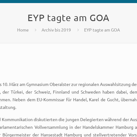
EYP tagte am GOA
Home
Archiv bis 2019
EYP tagte am GOA
bis 10. März am Gymnasium Oberalster zur regionalen Auswahlsitzung d
, der Türkei, der Schweiz, Finnland und Schweden haben dabei, dem
mmen. Neben dem EU-Kommissar für Handel, Karel de Gucht, übernah
staltung.
 Kommunikation diskutierten die jungen Delegierten während der Au
arlamentarischen Vollversammlung in der Handelskammer Hamburg au
er Bürgermeister der Hansestadt Hamburg und stellvertretender Vor