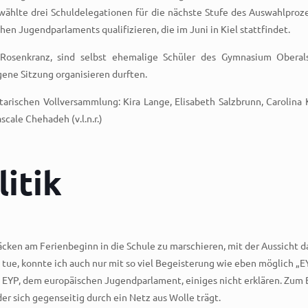
wählte drei Schuldelegationen für die nächste Stufe des Auswahlproz
en Jugendparlaments qualifizieren, die im Juni in Kiel stattfindet.
s Rosenkranz, sind selbst ehemalige Schüler des Gymnasium Oberals
gene Sitzung organisieren durften.
rischen Vollversammlung: Kira Lange, Elisabeth Salzbrunn, Carolina Käl
cale Chehadeh (v.l.n.r.)
litik
cken am Ferienbeginn in die Schule zu marschieren, mit der Aussicht da
 tue, konnte ich auch nur mit so viel Begeisterung wie eben möglich „E
i EYP, dem europäischen Jugendparlament, einiges nicht erklären. Zum Be
r sich gegenseitig durch ein Netz aus Wolle trägt.