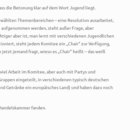
dass die Betonung klar auf dem Wort Jugend liegt.
 gewählten Themenbereichen – eine Resolution ausarbeitet,
ch aufgenommen werden, steht außer Frage, aber
chtiger aber ist, man lernt mit verschiedenen Jugendlichen
ioniert, steht jedem Komitee ein „Chair“ zur Verfügung,
 jetzt jemand fragt, wieso es „Chair“ heißt – das weiß
viel Arbeit im Komitee, aber auch mit Partys und
Gruppen eingeteilt, in verschiedenen typisch deutschen
n und Getränke ein europäisches Land) und haben dazu noch
r Handelskammer fanden.