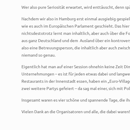
Wer also pure Seriosität erwartet, wird enttäuscht, denn sp
Nachdem wir also in Hamburg erst einmal ausgiebig gespiel
wie es auch im Europäischen Parlament geschieht. Das hie
nichtsdestotrotz lernt man inhaltlich, aber auch über die F
aus ganz Deutschland und dem Ausland über ein kontroverse
also eine Betreuungsperson, die inhaltlich aber auch zwisch
niemand so genau.
Eigentlich hat man auf einer Session ohnehin keine Zeit Di
Unternehmungen – es ist für jeden etwas dabei und langwei
Restaurants in der Innenstadt essen, haben ein „Euro-Villa
zwei weitere Partys gefeiert – da sag mal einer, sich mit Pol
Insgesamt waren es vier schöne und spannende Tage, die i
Vielen Dank an die Organisatoren und alle, die dabei waren