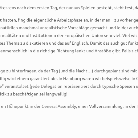
ätestens nach dem ersten Tag, der nur aus Spielen besteht, steht fest, 
t hatten, fing die eigentliche Arbeitsphase an, in der man – zu vorher
r natürlich manchmal unrealistische Vorschläge gemacht und leider au
ormalitäten und Institutionen der Europäischen Union sehr viel. Viel wi
s Thema zu diskutieren und das auf Englisch. Damit das auch gut funkt
enmenschlich in die richtige Richtung lenkt und Anstöße gibt. Falls sich
nge zu hinterfragen, da der Tag (und die Nacht…) durchgeplant sind mit 
lig wird einem garantiert nie. In Hamburg waren wir beispielsweise in 
ge“ veranstaltet (jede Delegation repräsentiert durch typische Speise
itik zu beschäftigen sei langweilig!
hren Höhepunkt in der General Assembly, einer Vollversammlung, in de
!