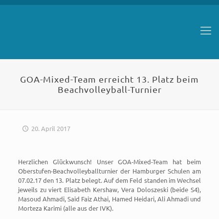
GOA-Mixed-Team erreicht 13. Platz beim
Beachvolleyball-Turnier
20. April 2017
Herzlichen Glückwunsch! Unser GOA-Mixed-Team hat beim
Oberstufen-Beachvolleyballturnier der Hamburger Schulen am
07.02.17 den 13. Platz belegt. Auf dem Feld standen im Wechsel
jeweils zu viert Elisabeth Kershaw, Vera Doloszeski (beide S4),
Masoud Ahmadi, Said Faiz Athai, Hamed Heidari, Ali Ahmadi und
Morteza Karimi (alle aus der IVK).