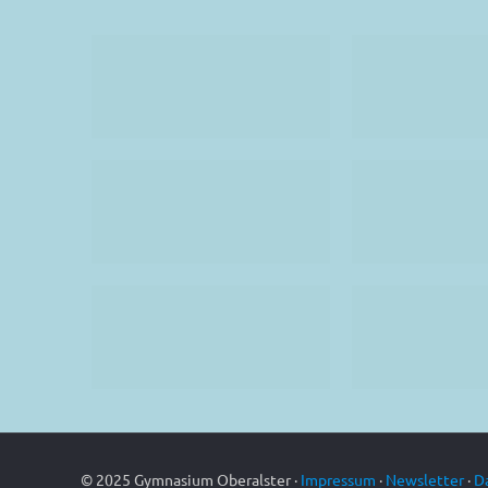
© 2025 Gymnasium Oberalster ·
Impressum
·
Newsletter
·
D