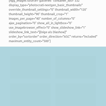
[ngg_images source=”galleries” container_ids=”332″
display_type=”photocrati-nextgen_basic_thumbnails”
override_thumbnail_settings=”0″ thumbnail_width=”120″
thumbnail_height=”90″ thumbnail_crop=”1″
images_per_page=”40″ number_of_columns=”0″
ajax_pagination=”0″ show_all_in_lightbox=”0″
use_imagebrowser_effect=”0″ show_slideshow_link=”1″
slideshow_link_text=”[Zeige als Diashow]”
order_by=”sortorder” order_direction=”ASC” returns=”included”
maximum_entity_count=”500″]