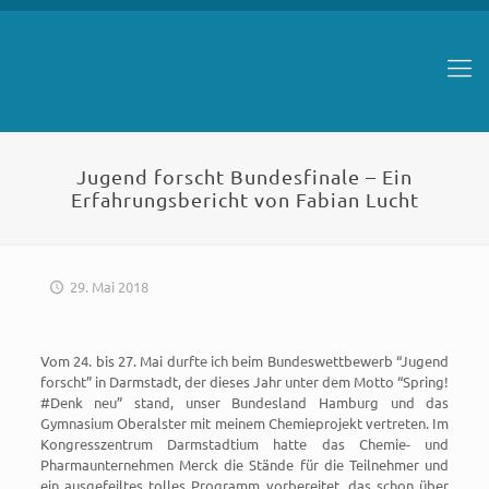
Jugend forscht Bundesfinale – Ein
Erfahrungsbericht von Fabian Lucht
29. Mai 2018
Vom 24. bis 27. Mai durfte ich beim Bundeswettbewerb “Jugend
forscht” in Darmstadt, der dieses Jahr unter dem Motto “Spring!
#Denk neu” stand, unser Bundesland Hamburg und das
Gymnasium Oberalster mit meinem Chemieprojekt vertreten. Im
Kongresszentrum Darmstadtium hatte das Chemie- und
Pharmaunternehmen Merck die Stände für die Teilnehmer und
ein ausgefeiltes tolles Programm vorbereitet, das schon über