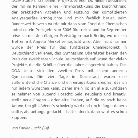
DOW Stade und meinem Projektbetreuer Dr. Rinken bedanken,
der mir im Rahmen eines Firmenpraktikums die Durchführung
der praktischen Arbeiten und Nutzung der komplizierten
Analysegeräte ermöglichte und mich fachlich beriet. Beim
Bundeswettbewerb wurde mir dann vom Fond der Chemischen
Industrie ein Preisgeld von 500€ überreicht und im September
reise ich mit den übrigen Preisträgern nach Berlin, wo mir ein
Treffen mit Angela Merkel ermöglicht wird. Aber nicht nur mir
wurde der Preis für das fünftbeste Chemieprojekt in
Deutschland verliehen, das Gymnasium Oberalster bekam den
Preis der zweitbesten Schule Deutschlands auf Grund der vielen
Projekte, die die Schüler über die Jahre eingereicht haben. Das
GOA teilte sich den zweiten Preis mit einem anderen
Gymnasium. Die vier Tage in Darmstadt waren eine
außerordentliche Chance und ein einzigartiges Ereignis, das ich
nur jedem wünschen kann. Daher mein Tip an alle zukünftigen
Teilnehmer von Jugend Forscht: Seid neugierig und kreativ,
stellt neue Fragen – oder alte Fragen, auf die es noch keine
Antworten gibt. Wenn´s schwierig wird und doch länger dauern
sollte, als anfangs gedacht – haltet durch, dann wird es schon
klappen.
von Fabian Lucht (S4)