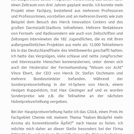
einen Zeitraum von drei Jahren geplant wurde. Ich konnte mein
Projekt einer Fachjury, bestehend aus mehreren Professoren
und Professorinnen, vorstellen und an mehreren Events wie zum
Beispiel dem Besuch des Merck Innovation Centers und des
großen Darmstadt-Stadions teilnehmen. Mehrere Redakteure
von Fernseh- und Radiosendern wie auch von Zeitschriften und
Zeitungen interviewten die 182 Jugendlichen, die es mit ihren
außergewöhnlichen Projekten aus mehr als 12.000 Teilnehmern
bis in das Deutschlandfinale des Wettbewerbs geschafft hatten.
Ich hatte das Vergnügen, viele schlaue und nette Jungforscher
und interessante Menschen kennenzulernen, unter denen sich
auch der Moderator der Fernsehsendung “Wissen vor Acht”
Vince Ebert, der CEO von Merck Dr. Stefan Oschmann und
mehrere Bundesminister befanden. Während der
Sonderpreisverleihung in der M-Sphere von Merck, einem
riesigen Kuppeldom, trat Max Giesinger auf und es wurden
Sonderpreise wie z.B. die Teilnahme an der nächsten
Nobelpreisverleihung vergeben.
Bei der Hauptpreisverleihung hatte ich das Glück, einen Preis im
Fachgebiet Chemie mit meinem Thema “Haben Bioäpfel mehr
Aroma als konventionelle Äpfel?” nach Hause zu holen. Ich
möchte mich daher an dieser Stelle besonders bei der Firma