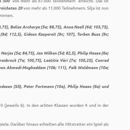
n 500
von mehr als 67.000 Teilnehmern
erreicht. Das ist
reichsten 20
von mehr als 11.000 Teilnehmern. Silja ist nun
wonnen.
9,75), Belize Archarya (5a; 88,75), Anna Noell (6d; 103,75),
(8d; 112,5), Gideon Kaspereit (9c; 107), Torben Buss (9c;
 Narjes (5a; 84,75), Jan Wilken (5d; 82,5), Philip Haase (6a;
renbrock (7a; 100,75), Laetitia Vári (7a; 100,25), Conrad
), Leon Ahmadi-Moghaddam (10b; 111), Falk Woldmann (10a;
ndesen (SII), Peter Fortmann (10a), Philip Haase (6a) und
10 (jeweils 6). In den achten Klassen wurden 4 und in der
e. Darüber hinaus erhielten alle Mitstreiter ein Spiel als