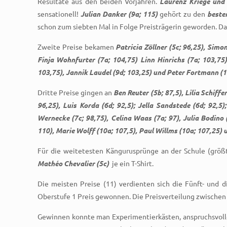
Resultate aus den beiden Vorjahren.
Laurenz Kriege und 
sensationell!
Julian Danker (9a; 115)
gehört zu den
beste
schon zum siebten Mal in Folge Preisträgerin geworden. Das
Zweite Preise bekamen
Patricia Zöllner (5c; 96,25), Simon
Finja Wohnfurter (7a; 104,75) Linn Hinrichs (7a; 103,75)
103,75), Jannik Laudel (9d; 103,25) und Peter Fortmann (1
Dritte Preise gingen an
Ben Reuter (5b; 87,5), Lilia Schiffe
96,25), Luis Korda (6d; 92,5); Jella Sandstede (6d; 92,5
Wernecke (7c; 98,75), Celina Waas (7a; 97), Julia Bodin
110), Marie Wolff (10a; 107,5), Paul Willms (10a; 107,25) 
Für die weitetesten Kängurusprünge an der Schule (größt
Mathéo Chevalier (5c)
je ein T-Shirt.
Die meisten Preise (11) verdienten sich die Fünft- und d
Oberstufe 1 Preis gewonnen. Die Preisverteilung zwischen
Gewinnen konnte man Experimentierkästen, anspruchsvolle S