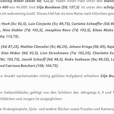
Solveig Weber (beide 8d; 122,5)
haben einen Patz unter den
beste
n 400
von 46.000. Und
Silja Bundesen (SII; 137,5)
ist unter den
erfolg
 ist wahnsinnig stark!
Dieses Mal hat sie eine Reise nach München ge
 Hoch (5c; 92,5), Luis Cierjacks (5c; 89,75), Carlotta Schaeffer (5d; 8
, Nina Diebler (7d; 102,5), Josephine Ravn (7d; 102,5), Eileen Röske 
0a; 113,75) .
r (5d; 87,25), Mathéo Chevalier (5c; 86,25), Johann Kriege (5b; 85), Kaja
); Kian Weber (6d; 92,5), Lina Struckmann (7a; 102,25), Charlotte Su
o (8c; 103,75), Jannik Scharff (9d; 99,5), Rieke Seehusen (9a; 99,25
und Catriona Butchart (10b; 104,75).
e Anzahl nacheinander richtig gelöster Aufgaben) erhielten
Silja Bu
ie Siebentklässler, gefolgt von den Schülern des Jahrgangs 6, 9 und 
 Mädchen und Jungen ist ausgeglichen.
trategiespiele, Quiz- und andere Bücher sowie Puzzles und Kartenspiel