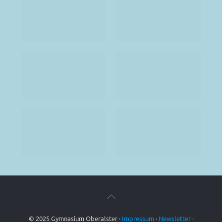
© 2025 Gymnasium Oberalster ·
Impressum
·
Newsletter
·