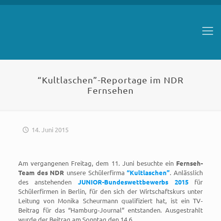
“Kultlaschen”-Reportage im NDR
Fernsehen
14. Juni 2015
Am vergangenen Freitag, dem 11. Juni besuchte ein
Fernseh-
Team des NDR
unsere Schülerfirma
“Kultlaschen”
. Anlässlich
des anstehenden
JUNIOR-Bundeswettbewerbs 2015
für
Schülerfirmen in Berlin, für den sich der Wirtschaftskurs unter
Leitung von Monika Scheurmann qualifiziert hat, ist ein TV-
Beitrag für das “Hamburg-Journal” entstanden. Ausgestrahlt
wurde der Beitrag am Sonntag den 14.6.