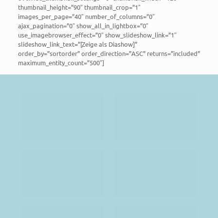
thumbnail_height=”90″ thumbnail_crop=”1″
images_per_page=”40″ number_of_columns=”0″
ajax_pagination=”0″ show_all_in_lightbox=”0″
use_imagebrowser_effect=”0″ show_slideshow_link=”1″
slideshow_link_text=”[Zeige als Diashow]”
order_by=”sortorder” order_direction=”ASC” returns=”included”
maximum_entity_count=”500″]