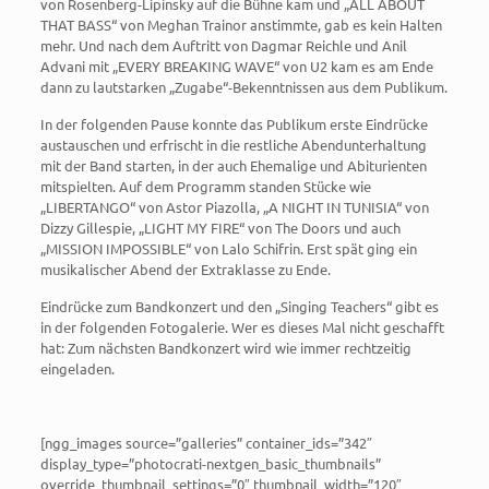
von Rosenberg-Lipinsky auf die Bühne kam und „ALL ABOUT
THAT BASS“ von Meghan Trainor anstimmte, gab es kein Halten
mehr. Und nach dem Auftritt von Dagmar Reichle und Anil
Advani mit „EVERY BREAKING WAVE“ von U2 kam es am Ende
dann zu lautstarken „Zugabe“-Bekenntnissen aus dem Publikum.
In der folgenden Pause konnte das Publikum erste Eindrücke
austauschen und erfrischt in die restliche Abendunterhaltung
mit der Band starten, in der auch Ehemalige und Abiturienten
mitspielten. Auf dem Programm standen Stücke wie
„LIBERTANGO“ von Astor Piazolla, „A NIGHT IN TUNISIA“ von
Dizzy Gillespie, „LIGHT MY FIRE“ von The Doors und auch
„MISSION IMPOSSIBLE“ von Lalo Schifrin. Erst spät ging ein
musikalischer Abend der Extraklasse zu Ende.
Eindrücke zum Bandkonzert und den „Singing Teachers“ gibt es
in der folgenden Fotogalerie. Wer es dieses Mal nicht geschafft
hat: Zum nächsten Bandkonzert wird wie immer rechtzeitig
eingeladen.
[ngg_images source=”galleries” container_ids=”342″
display_type=”photocrati-nextgen_basic_thumbnails”
override_thumbnail_settings=”0″ thumbnail_width=”120″