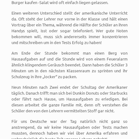
Burger kaufen -Salat wird oft einfach liegen gelassen.
Einen weiteren Unterschied stellt der amerikanische Unterricht
da. Oft steht der Lehrer nur vorne in der Klasse und hält einen
Vortrag über ein Thema, während die Hälfte der Schüler an ihren
Handys spielt, isst oder sogar telefoniert. Wer gute Noten
bekommen will, muss sich andererseits immer konzentrieren
und mitschreiben um in den Tests Erfolg zu haben!
Am Ende der Stunde bekommt man einen Berg von
Hausaufgaben auf und die Stunde wird von einem Feueralarm
ähnlich klingendem Geräusch beendet. Dann haben die Schüler 3
Minuten um in den nächsten Klassenraum zu sprinten und ihr
Schulzeug in ihre „locker“ zu packen.
Neun Minuten nach Zwei endet der Schultag der Amerikaner
täglich. Danach trifft man sich bei Dunkin Donuts oder Starbucks
oder fährt nach Hause, um Hausaufgaben zu erledigen. Bei
diesen arbeitet die ganze Familie mit, denn oft verstehen die
Schüler den von den Lehrern vermittelten Stoff gar nicht.
Für uns Deutsche war der Tag natürlich nicht ganz so
anstrengend, da wir keine Hausaufgaben oder Tests machen
mussten, dennoch haben wir viel über Amerika erfahren und
wahrscheinlich die beste Zeit unseres Lebens gehabt!