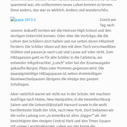
spannend war, ein vollkommen neues Leben kennen zu lernen.
Denn anders, das war es wirklich. Anders und wunderschön.
Gleich am
Tag nach
unserer Ankunft lernten wir die Melrose High School und den
dortigen Unterricht kennen. Oder eher die Vorträge, die die
Lehrer den Schülern dort halten und nur selten deren Mitarbeit
fordern. Die Schüler sitzen auf den mit dem Tisch verschweißten
Stühlen und passen je nach Lust und Laune auf oder nicht. Zum
Mittagessen geht es für alle Schüler in die Cafeteria, wo
entweder mitgebrachter „Lunch“ oder bei der Essenausgabe
gekaufte Burger, Pizza oder Pommes gegessen wird. Die
zwanzigminütige Mittagspause ist neben dreiminütigen
Raumwechselpausen übrigens die einzige des ganzen
Schultages.
Aber natürlich waren wir nicht nur in der Schule. Wir machten
Ausflüge nach Maine, New Hampshire, in die Hexenhochburg
Salem und die Universitätsstadt Harvard sowie in die wohl
berühmteste Stadt der USA, nach New York. Dort bekamen wir
die volle Ladung von „In Amerika ist alles ‚bigger‘“ ab. Wir
besichtigten den riesigen Central Park und den Times Square
mit seinen Leuchtreklamen, sahen aus der Ferne die