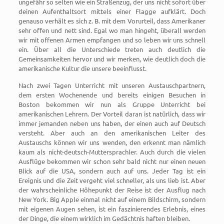
ungefähr so selten wie ein Straßenzug, der uns nicht sofort über
deinen Aufenthaltsort mittels einer Flagge aufklärt. Doch
genauso verhält es sich z. B. mit dem Vorurteil, dass Amerikaner
sehr offen und nett sind. Egal wo man hingeht, überall werden
wir mit offenen Armen empfangen und so leben wir uns schnell
ein. Über all die Unterschiede treten auch deutlich die
Gemeinsamkeiten hervor und wir merken, wie deutlich doch die
amerikanische Kultur die unsere beeinflusst.
Nach zwei Tagen Unterricht mit unseren Austauschpartnern,
dem ersten Wochenende und bereits einigen Besuchen in
Boston bekommen wir nun als Gruppe Unterricht bei
amerikanischen Lehrern. Der Vorteil daran ist natürlich, dass wir
immer jemanden neben uns haben, der einen auch auf Deutsch
versteht. Aber auch an den amerikanischen Leiter des
Austauschs können wir uns wenden, den erkennt man nämlich
kaum als nicht-deutsch-Muttersprachler. Auch durch die vielen
Ausflüge bekommen wir schon sehr bald nicht nur einen neuen
Blick auf die USA, sondern auch auf uns. Jeder Tag ist ein
Ereignis und die Zeit vergeht viel schneller, als uns lieb ist. Aber
der wahrscheinliche Höhepunkt der Reise ist der Ausflug nach
New York. Big Apple einmal nicht auf einem Bildschirm, sondern
mit eigenen Augen sehen, ist ein faszinierendes Erlebnis, eines
der Dinge, die einem wirklich im Gedächtnis haften bleiben.