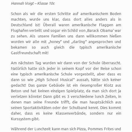
Hannah Voigt – Klasse 10c
Schon als wir die ersten Schritte auf amerikanischem Boden
machten, wurde uns klar, dass dort alles anders als in
Deutschland ist! Überall waren amerikanische Flaggen am
Flughafen verteilt und sogar ein Schild von ‚Barack Obama‘ war
zu sehen. Als unsere Familien uns dann willkommen hießen
wurden wir alle mit „honey“ und „darling“ angesprochen und
bekamen so auch gleich die typisch amerikanische
Gastfreundschaft mit!
Am nächsten Tag wurden wir dann von der Schule überrascht.
Natürlich hatte sich jeder in seinem Kopf vor der Reise schon
eine typisch amerikanische Schule vorgestellt, aber dass es
dann so wie „High School Musical“ aussah, hätte sich keiner
gedacht! Das ganze Gebäude ist ein riesengroßer Klotz aus
Beton und hat keinen einzigen Spielplatz, da man sich dort ja
verletzen könnte! Dann gibt es 3 verschiedene lunch Zeiten, in
denen man seine Freunde trifft, die man hauptsächlich aus
seinen Sportaktivitäten oder der Schulband kennt. Dies kommt
daher, dass es keine Klassenverbände, sondern nur ein
Kurssystem gibt.
Während der Lunchzeit kann man sich Pizza, Pommes Frites und