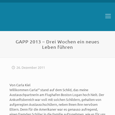
GAPP 2013 – Drei Wochen ein neues
Leben führen
26. Dezember 2011
Von Carla Kiel
Willkommen Carla!“ stand auf dem Schild, das meine
Austauschpartnerin am Flughafen Boston Logan hoch hielt. Der
Ankunftsbereich war voll mit solchen Schildern, gehalten von
aufgeregten Austauschschülern, neben ihnen ihre nervösen
Eltern. Denn für die Amerikaner war es genauso aufregend,
einen fremden Schüler in die Familie aufzunehmen, wie es für uns