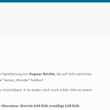
r Spielleitung von
Dagmar Reichle
, das auf teils satirische,
erte“ besser „Wunder“ heißen?
 das Unsichtbare. X ist weder reich noch schön. Wie es einem
s Oberalster
.
Eintritt: 4,00 EUR, ermäßigt 3,00 EUR.