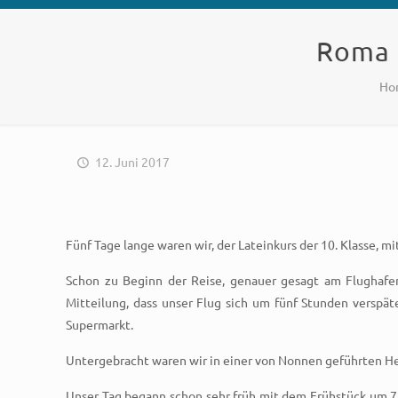
Roma a
Ho
12. Juni 2017
Fünf Tage lange waren wir, der Lateinkurs der 10. Klasse, m
Schon zu Beginn der Reise, genauer gesagt am Flughafen
Mitteilung, dass unser Flug sich um fünf Stunden verspä
Supermarkt.
Untergebracht waren wir in einer von Nonnen geführten Her
Unser Tag begann schon sehr früh mit dem Frühstück um 7