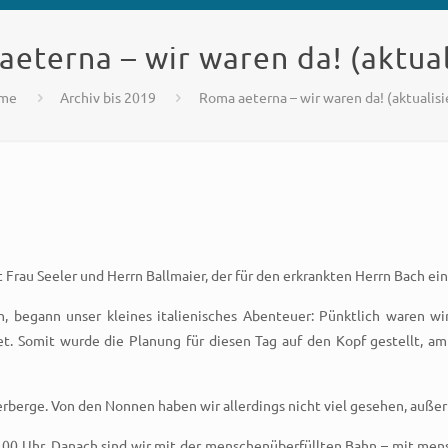
eterna – wir waren da! (aktual
me
Archiv bis 2019
Roma aeterna – wir waren da! (aktualisi
it Frau Seeler und Herrn Ballmaier, der für den erkrankten Herrn Bach ei
, begann unser kleines italienisches Abenteuer: Pünktlich waren w
tet. Somit wurde die Planung für diesen Tag auf den Kopf gestellt
berge. Von den Nonnen haben wir allerdings nicht viel gesehen, außer
.00 Uhr. Danach sind wir mit der menschenüberfüllten Bahn – mit men