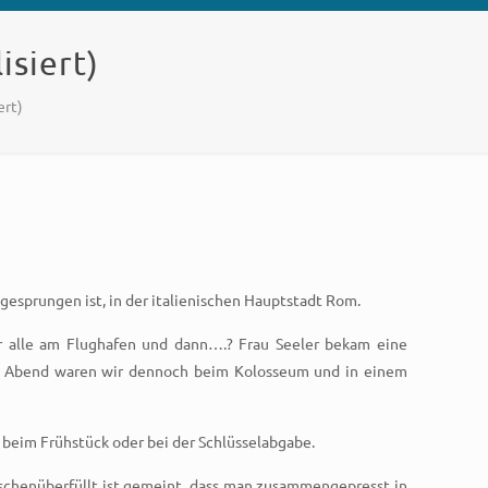
isiert)
ert)
ngesprungen ist, in der italienischen Hauptstadt Rom.
ir alle am Flughafen und dann….? Frau Seeler bekam eine
, am Abend waren wir dennoch beim Kolosseum und in einem
 beim Frühstück oder bei der Schlüsselabgabe.
schenüberfüllt ist gemeint, dass man zusammengepresst in