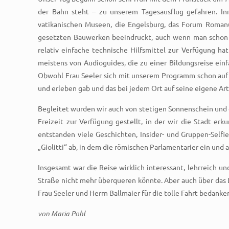
der Bahn steht – zu unserem Tagesausflug gefahren. In
vatikanischen Museen, die Engelsburg, das Forum Romanu
gesetzten Bauwerken beeindruckt, auch wenn man schon h
relativ einfache technische Hilfsmittel zur Verfügung h
meistens von Audioguides, die zu einer Bildungsreise ein
Obwohl Frau Seeler sich mit unserem Programm schon auf d
und erleben gab und das bei jedem Ort auf seine eigene Ar
Begleitet wurden wir auch von stetigen Sonnenschein und
Freizeit zur Verfügung gestellt, in der wir die Stadt e
entstanden viele Geschichten, Insider- und Gruppen-Self
„Giolitti“ ab, in dem die römischen Parlamentarier ein und a
Insgesamt war die Reise wirklich interessant, lehrreich und
Straße nicht mehr überqueren könnte. Aber auch über das 
Frau Seeler und Herrn Ballmaier für die tolle Fahrt bedanke
von Maria Pohl