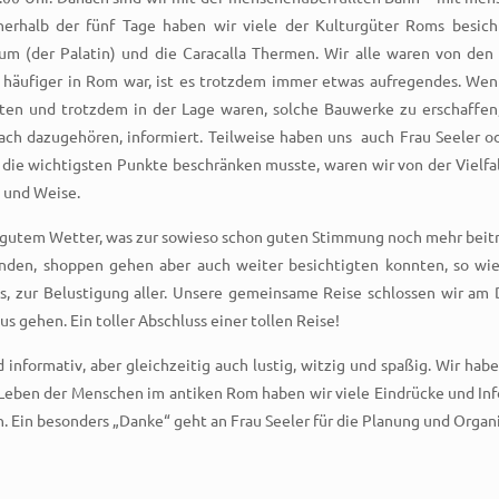
nerhalb der fünf Tage haben wir viele der Kulturgüter Roms besic
m (der Palatin) und die Caracalla Thermen. Wir alle waren von de
äufiger in Rom war, ist es trotzdem immer etwas aufregendes. Wenn
atten und trotzdem in der Lage waren, solche Bauwerke zu erschaffen,
fach dazugehören, informiert. Teilweise haben uns
auch Frau Seeler o
ie wichtigsten Punkte beschränken musste, waren wir von der Vielfalt
t und Weise.
 gutem Wetter, was zur sowieso schon guten Stimmung noch mehr beit
rkunden, shoppen gehen aber auch weiter besichtigten konnten, so wie
ies, zur Belustigung aller. Unsere gemeinsame Reise schlossen wir a
us gehen. Ein toller Abschluss einer tollen Reise!
 informativ, aber gleichzeitig auch lustig, witzig und spaßig. Wir hab
Leben der Menschen im antiken Rom haben wir viele Eindrücke und Inf
n. Ein besonders „Danke“ geht an Frau Seeler für die Planung und Organi