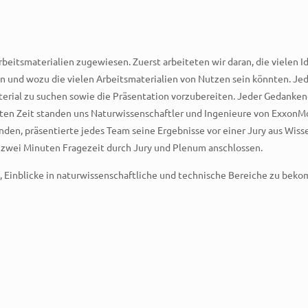
eitsmaterialien zugewiesen. Zuerst arbeiteten wir daran, die vielen I
lten und wozu die vielen Arbeitsmaterialien von Nutzen sein könnten. J
ial zu suchen sowie die Präsentation vorzubereiten. Jeder Gedankengan
n Zeit standen uns Naturwissenschaftler und Ingenieure von ExxonMobi
den, präsentierte jedes Team seine Ergebnisse vor einer Jury aus Wisse
ch zwei Minuten Fragezeit durch Jury und Plenum anschlossen.
t, Einblicke in naturwissenschaftliche und technische Bereiche zu be