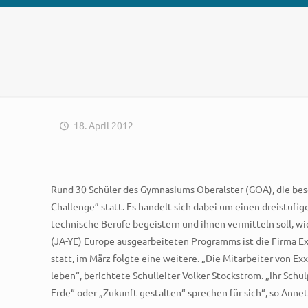
18. April 2012
Rund 30 Schüler des Gymnasiums Oberalster (GOA), die beso
Challenge” statt. Es handelt sich dabei um einen dreistuf
technische Berufe begeistern und ihnen vermitteln soll, wi
(JA-YE) Europe ausgearbeiteten Programms ist die Firma 
statt, im März folgte eine weitere. „Die Mitarbeiter von 
leben“, berichtete Schulleiter Volker Stockstrom. „Ihr Sc
Erde“ oder „Zukunft gestalten“ sprechen für sich“, so Ann