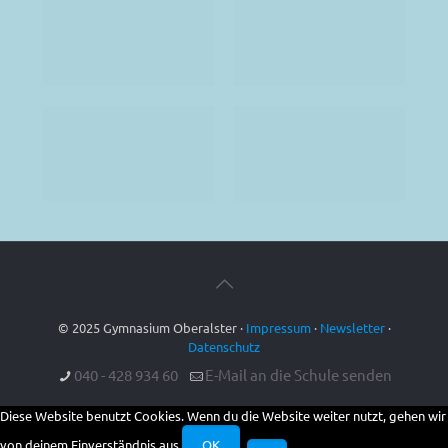
© 2025 Gymnasium Oberalster ·
Impressum
·
Newsletter
·
Datenschutz
040 - 428 934 60
E-Mail an die Schule senden
Diese Website benutzt Cookies. Wenn du die Website weiter nutzt, gehen wir
von deinem Einverständnis aus.
OK