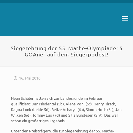
Siegerehrung der 55. Mathe-Olympiade: 5
GOAner auf dem Siegerpodest!
16. Mai 2016
Neun Schüler hatten sich zur Landesrunde im Februar
qualifiziert: Dan Niedental (5b), Alena Pohl (5c), Henry Hirsch,
Ragna Lunk (beide 5d), Belize Acharya (6a), Simon Hoch (6c), Jan
Wilken (6d), Tommy Luo (7d) und Silja Bundesen (SIV). Das war
schon ein großartiges Ergebnis.
Unter den Preisträgern, die zur Siegerehrung der 55. Mathe-