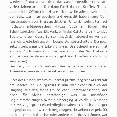
wieder gefragt: Warum denn das Ganze eigentlich? Nun, nach
vielen Jahren an der Dreiklang-Front (Lehrer, Schüler, Eltern),
habe ich im GOAnischen Hause mittlerweile alles gesehen und
gemacht, was man gesehen und gemacht haben kann. Vom
Anschrauben von Klassenschildern, Unterrichtseinheiten auf
höchsten pädagogischen Niveau (auch im Beisein der
Schulinspektion), Aushilfs-Verkauf in der Cafeteria bis intensive
Begleitung auf Klassenfahrten…natürlich abgesehen von den
jährlich wiederkehrenden Routine-Dienstgeschäften. Dennoch
setzt irgendwann die Erkenntnis ein: Das Schul-Universum ist
endlich. Auch wenn es immer wieder von der Schulbehörde
aufdoktrinierte Veränderungen gibt (nicht selten auch völlig
sinnbefreit).
Die Zeit, sich auch während der Arbeitszeit mit anderen
Thematiken auseinander zu setzen, ist gekommen.
Einer der Gründe, warum es überhaupt zum längeren Aufenthalt
am Saseler Top-Bildungsinstitut kam, war sicherlich auch der
Umgang mit den meist freundlichen Heranwachsenden, der
doch für vieles entschädigt, was an unschönen
Begleiterscheinungen (Arbeit) einherging. Auch die Fluktuation
im stets verjüngten Lehrerkollegium haben sicherlich zur länger
als geplanten Halbwertzeit beigetragen. Ein weiterer Aspekt für
mich, doch noch das eine oder andere Jahr dranzuhängen, war