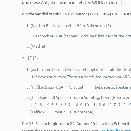
Und diese Aufgaben waren im letzten WOHÄ zu lösen:
Wochenendhärribuhn 15 (31. Saison) (20.6.2014) (WOHÄ 4
(Mathe) E r ist auch ein 180er-Sektor. (L) (2)
(Geschichte) Deu(tscher) Torkrimi führt geschüttelt 
(Mathe)
A . (S)(2)
(wahr-oder-falsch) Und das behauptet der Tabellenfünf
Auf Wunsch meiner Eltern sollte ich den Vornamen
A
RNE
(Fußballtipp) USA – Portugal (Abgabe spätestens 
(Finalspecial) Spätestens am Sonntagabend (Rede
1 2 3 4 5 3 6 2 7 8 9 10 11 2 6 12 7 7 2 1
(Hilfe: 2=6, Umlaut = 1 Buchstabe)
Die 32. Saison beginnt am 29. August 2014, wird wöchent
ansprechen oder mir eine Email schreiben:
RolfHauffe@gm