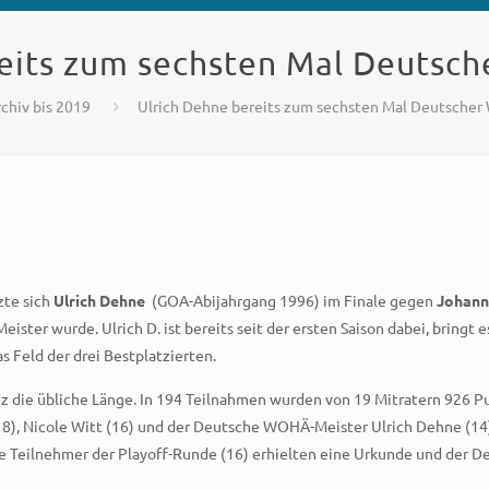
reits zum sechsten Mal Deutsc
rchiv bis 2019
Ulrich Dehne bereits zum sechsten Mal Deutsche
zte sich
Ulrich Dehne
(GOA-Abijahrgang 1996) im Finale gegen
Johan
 Meister wurde. Ulrich D. ist bereits seit der ersten Saison dabei, brin
s Feld der drei Bestplatzierten.
nz die übliche Länge. In 194 Teilnahmen wurden von 19 Mitratern 926 
8), Nicole Witt (16) und der Deutsche WOHÄ-Meister Ulrich Dehne (14)
lle Teilnehmer der Playoff-Runde (16) erhielten eine Urkunde und der 