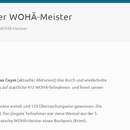
her WOHÄ-Meister
r WOHÄ-Meister
nes Coym
(aktueller Abiturient) klar durch und wiederholte
gt es auf stattliche 412 WOHÄ-Teilnahmen und feiert seinen
Punkte erzielt und 129 Überraschungseier gewonnen. Die
. Der jüngste Teilnehmer war Jarne Wenzel aus der 5.
Deutsche WOHÄ-Meister einen Buchpreis (Krimi).