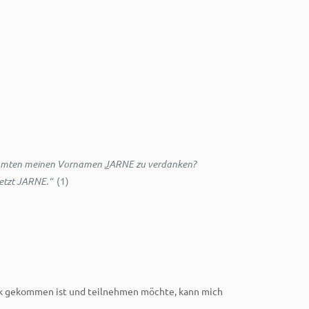
eamten meinen Vornamen
J
ARNE zu verdanken?
jetzt JARNE.“
(1)
ck gekommen ist und teilnehmen möchte, kann mich