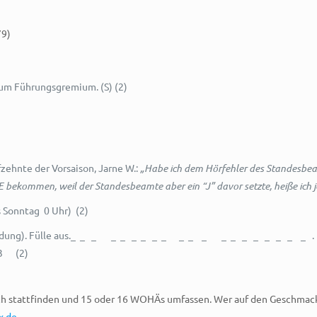
79)
zum Führungsgremium. (S) (2)
zehnte der Vorsaison, Jarne W.:
„Habe ich dem Hörfehler des Standesb
 bekommen, weil der Standesbeamte aber ein “J” davor setzte, heiße ich 
Sonntag 0 Uhr) (2)
wendung). Fülle aus._ _ _ _ _ _ _ _ _ _ _ _ _ _ _ _ _ _ _ _ .
3 (2)
lich stattfinden und 15 oder 16 WOHÄs umfassen. Wer auf den Geschma
x.de
.