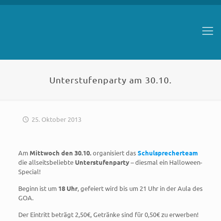
Unterstufenparty am 30.10.
25. Oktober 2013
Am
Mittwoch den 30.10.
organisiert das
Schulsprecherteam
die allseitsbeliebte
Unterstufenparty
– diesmal ein Halloween-
Special!
Beginn ist um
18 Uhr
, gefeiert wird bis um 21 Uhr in der Aula des
GOA.
Der Eintritt beträgt 2,50€, Getränke sind für 0,50€ zu erwerben!