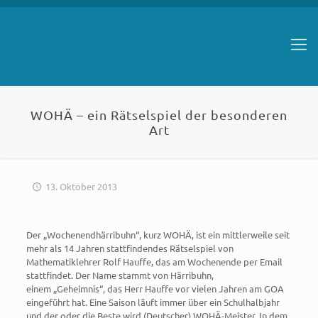
WOHÄ – ein Rätselspiel der besonderen
Art
13. Oktober 2013
Der „Wochenendhärribuhn“, kurz WOHÄ, ist ein mittlerweile seit
mehr als 14 Jahren stattfindendes Rätselspiel von
Mathematiklehrer Rolf Hauffe, das am Wochenende per Email
stattfindet. Der Name stammt von Härribuhn,
einem „Geheimnis“, das Herr Hauffe vor vielen Jahren am GOA
eingeführt hat. Eine Saison läuft immer über ein Schulhalbjahr
und der oder die Beste wird (Deutscher) WOHÄ-Meister. In dem