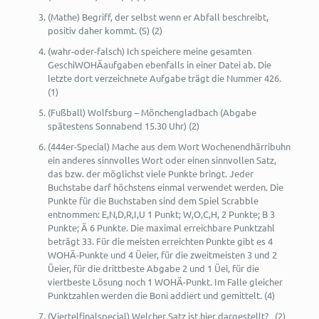
(Mathe) Begriff, der selbst wenn er Abfall beschreibt,
positiv daher kommt. (S) (2)
(wahr-oder-falsch) Ich speichere meine gesamten
GeschiWOHÄaufgaben ebenfalls in einer Datei ab. Die
letzte dort verzeichnete Aufgabe trägt die Nummer 426.
(1)
(Fußball) Wolfsburg – Mönchengladbach (Abgabe
spätestens Sonnabend 15.30 Uhr) (2)
(444er-Special) Mache aus dem Wort Wochenendhärribuhn
ein anderes sinnvolles Wort oder einen sinnvollen Satz,
das bzw. der möglichst viele Punkte bringt. Jeder
Buchstabe darf höchstens einmal verwendet werden. Die
Punkte für die Buchstaben sind dem Spiel Scrabble
entnommen: E,N,D,R,I,U 1 Punkt; W,O,C,H, 2 Punkte; B 3
Punkte; Ä 6 Punkte. Die maximal erreichbare Punktzahl
beträgt 33. Für die meisten erreichten Punkte gibt es 4
WOHÄ-Punkte und 4 Üeier, für die zweitmeisten 3 und 2
Üeier, für die drittbeste Abgabe 2 und 1 Üei, für die
viertbeste Lösung noch 1 WOHÄ-Punkt. Im Falle gleicher
Punktzahlen werden die Boni addiert und gemittelt. (4)
(Viertelfinalspecial) Welcher Satz ist hier dargestellt? (2)