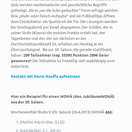
Quiz werden mathematische und geschichtliche Begriffe
gefestigt, die in „um die Ecke gedachter“ Form erfragt werden.
Eine „Wahr-oder-falsch-Aufgabe“ und ein Fußballtipp öffnen
dem Glücksfaktor ein Spaltbreit die Tür. Die Lösungen werden
bis Sonntagabend per Email abgegeben. Der Schüler, der in
seiner Stufe (Klasse) die meisten Punkte erzielt hat, der
Tagesbeste und der, der am nächsten an der
Durchschnittspunktzahl ist, erhalten am Montag je ein
Überraschungsei. Bis zur 30. Saison, die gerade stattfindet,
haben
209 Teilnehmer insg. 35393 Punkten 2896 Üeier
gewonnen!
Die Teilnahme ist freiwillig und unabhängig vom
Unterricht.
Kontakt mit Herrn Hauffe aufnehmen
Hier ein Beispiel für einen WOHÄ (den JubiläumsWOHÄ)
aus der 29. Saison.
Wochenendhärribuhn 9 (29. Saison) (26.4.2013) (WOHÄ
444
)
(Mathe) Ady in time. (L) (2)
(Geschichte) 2: i . (M) (2)