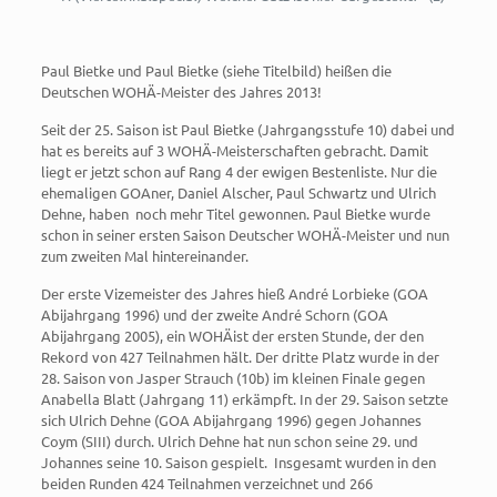
Paul Bietke und Paul Bietke (siehe Titelbild) heißen die
Deutschen WOHÄ-Meister des Jahres 2013!
Seit der 25. Saison ist Paul Bietke (Jahrgangsstufe 10) dabei und
hat es bereits auf 3 WOHÄ-Meisterschaften gebracht. Damit
liegt er jetzt schon auf Rang 4 der ewigen Bestenliste. Nur die
ehemaligen GOAner, Daniel Alscher, Paul Schwartz und Ulrich
Dehne, haben noch mehr Titel gewonnen. Paul Bietke wurde
schon in seiner ersten Saison Deutscher WOHÄ-Meister und nun
zum zweiten Mal hintereinander.
Der erste Vizemeister des Jahres hieß André Lorbieke (GOA
Abijahrgang 1996) und der zweite André Schorn (GOA
Abijahrgang 2005), ein WOHÄist der ersten Stunde, der den
Rekord von 427 Teilnahmen hält. Der dritte Platz wurde in der
28. Saison von Jasper Strauch (10b) im kleinen Finale gegen
Anabella Blatt (Jahrgang 11) erkämpft. In der 29. Saison setzte
sich Ulrich Dehne (GOA Abijahrgang 1996) gegen Johannes
Coym (SIII) durch. Ulrich Dehne hat nun schon seine 29. und
Johannes seine 10. Saison gespielt. Insgesamt wurden in den
beiden Runden 424 Teilnahmen verzeichnet und 266