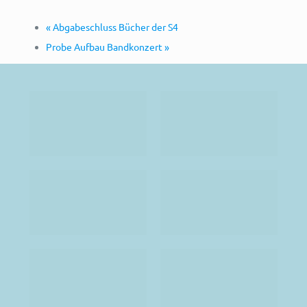
«
Abgabeschluss Bücher der S4
Probe Aufbau Bandkonzert
»