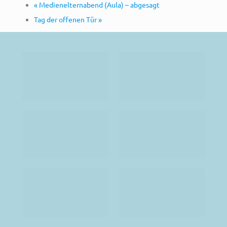
«
Medienelternabend (Aula) – abgesagt
Tag der offenen Tür
»