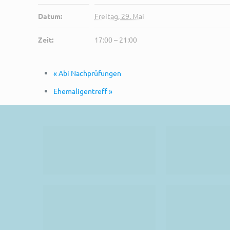
Datum:
Freitag, 29. Mai
Zeit:
17:00 – 21:00
«
Abi Nachprüfungen
Ehemaligentreff
»