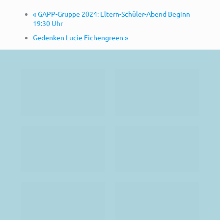
«
GAPP-Gruppe 2024: Eltern-Schüler-Abend Beginn
19:30 Uhr
Gedenken Lucie Eichengreen
»