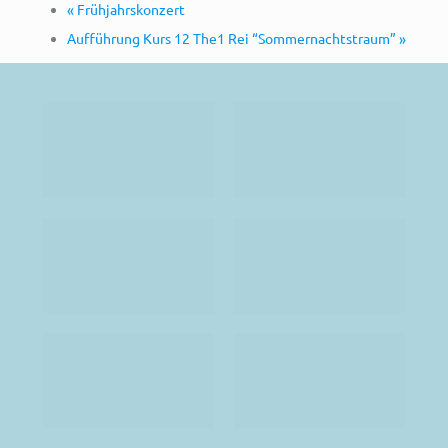
«
Frühjahrskonzert
Aufführung Kurs 12 The1 Rei “Sommernachtstraum”
»