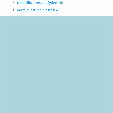
«
Konfliktplanspiel Syrien 10c
Kermit Testung Klasse 8
»