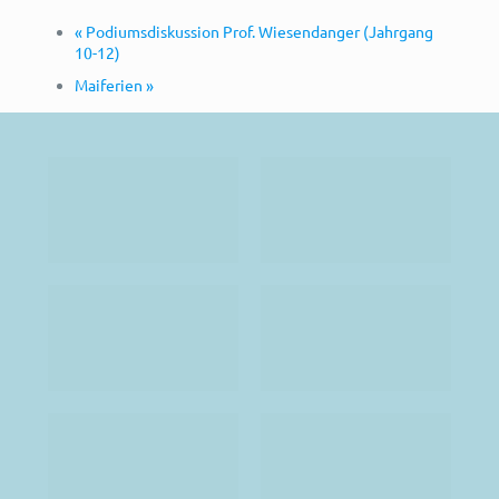
«
Podiumsdiskussion Prof. Wiesendanger (Jahrgang
10-12)
Maiferien
»