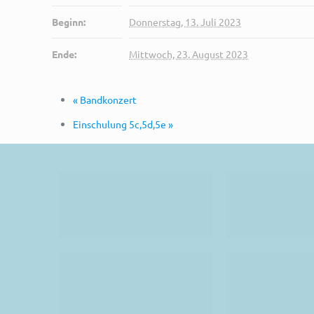
Beginn:
Donnerstag, 13. Juli 2023
Ende:
Mittwoch, 23. August 2023
«
Bandkonzert
Einschulung 5c,5d,5e
»