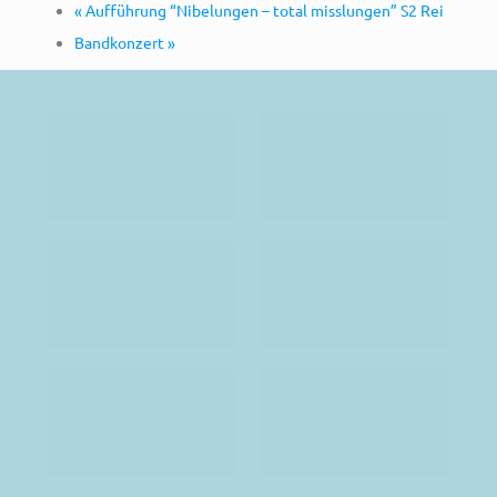
«
Aufführung “Nibelungen – total misslungen” S2 Rei
Bandkonzert
»