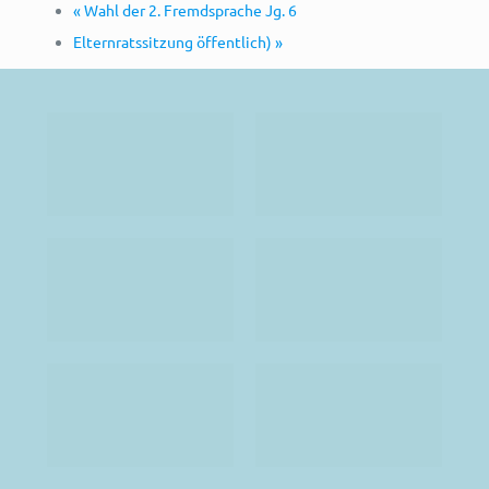
«
Wahl der 2. Fremdsprache Jg. 6
Elternratssitzung öffentlich)
»