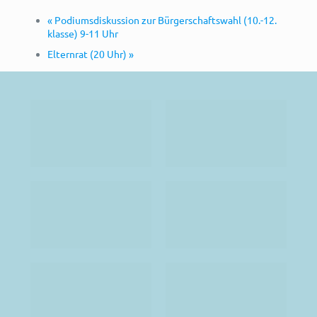
«
Podiumsdiskussion zur Bürgerschaftswahl (10.-12.
klasse) 9-11 Uhr
Elternrat (20 Uhr)
»