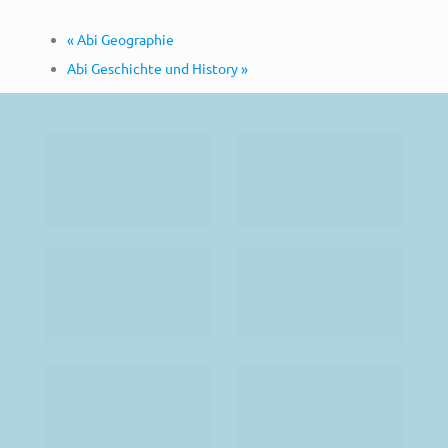
«
Abi Geographie
Abi Geschichte und History
»