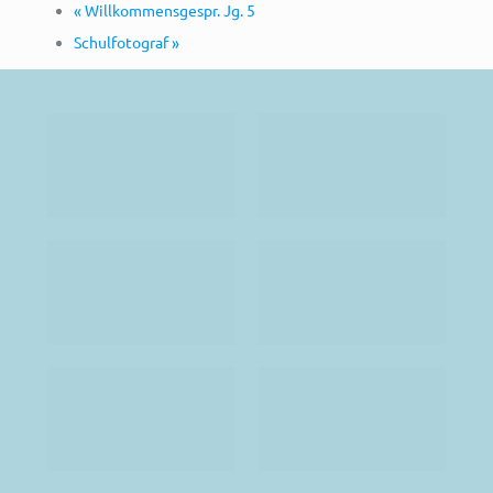
«
Willkommensgespr. Jg. 5
Schulfotograf
»